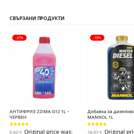
СВЪРЗАНИ ПРОДУКТИ
-27%
-18%
АНТИФРИЗ ZZIMA G12 1L –
Добавка за дизелово
ЧЕРВЕН
MANNOL 1L
0
от 5
0
от 5
Original price was:
Original pr
5.62
€
16.87
€