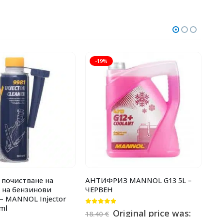
-19%
 почистване на
АНТИФРИЗ MANNOL G13 5L –
Д
 на бензинови
ЧЕРВЕН
C
– MANNOL Injector
ml
0
от 5
0
Original price was:
18.40
€
1