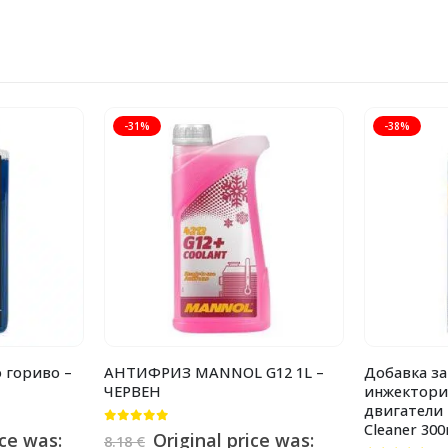
-31%
-38%
 гориво –
АНТИФРИЗ MANNOL G12 1L –
Добавка за
ЧЕРВЕН
инжектори
двигатели 
Cleaner 300
0
от 5
ice was:
Original price was:
8.18
€