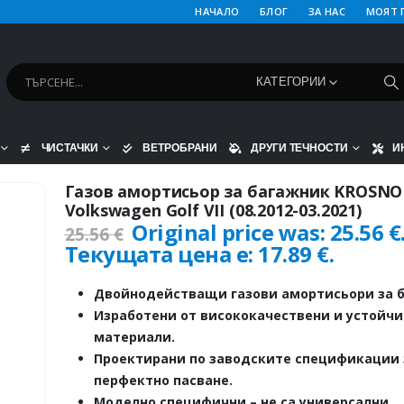
НАЧАЛО
БЛОГ
ЗА НАС
МОЯТ 
КАТЕГОРИИ
ЧИСТАЧКИ
ВЕТРОБРАНИ
ДРУГИ ТЕЧНОСТИ
И
Газов амортисьор за багажник KROSNO
Volkswagen Golf VII (08.2012-03.2021)
Original price was: 25.56 €
25.56
€
Текущата цена е: 17.89 €.
Двойнодействащи газови амортисьори за б
Изработени от висококачествени и устойч
материали.
Проектирани по заводските спецификации 
перфектно пасване.
Моделно специфични – не са универсални.