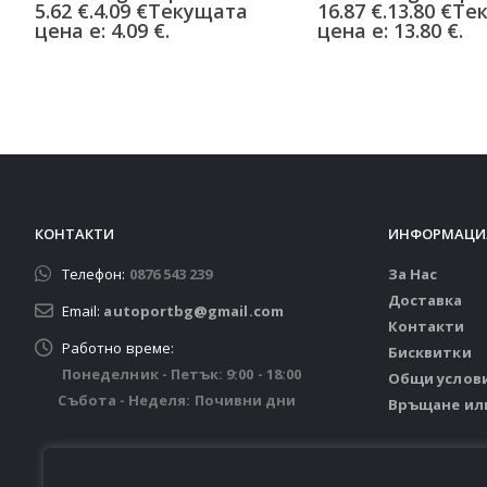
5.62 €.
4.09
€
Текущата
16.87 €.
13.80
€
Те
цена е: 4.09 €.
цена е: 13.80 €.
КОНТАКТИ
ИНФОРМАЦИ
Телефон:
0876 543 239
За Нас
Доставка
Email:
autoportbg@gmail.com
Контакти
Работно време:
Бисквитки
Понеделник - Петък: 9:00 - 18:00
Общи услов
Събота - Неделя: Почивни дни
Връщане ил