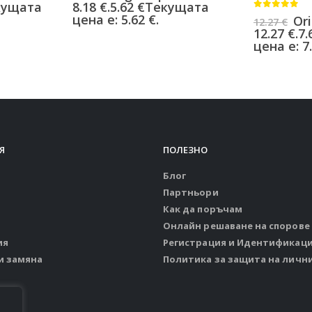
кущата
8.18 €.
5.62
€
Текущата
0
от 5
цена е: 5.62 €.
Ori
12.27
€
12.27 €.
7.
цена е: 7.
Я
ПОЛЕЗНО
Блог
Партньори
Как да поръчам
Онлайн решаване на спорове
ия
Регистрация и Идентификац
и замяна
Политика за защита на личн