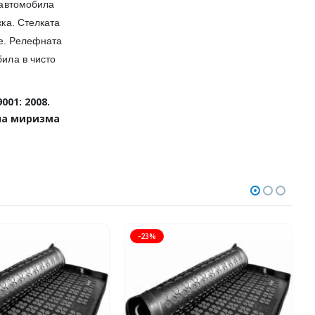
 автомобила
ка. Стелката
не. Релефната
ила в чисто
9001
:
2008
.
тна миризма
-23%