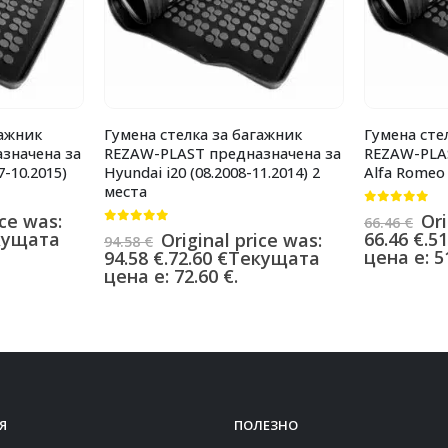
гажник
Гумена стелка за багажник
Гумена сте
значена за
REZAW-PLAST предназначена за
REZAW-PLA
7-10.2015)
Hyundai i20 (08.2008-11.2014) 2
Alfa Romeo 
места
0
от 5
ice was:
Ori
66.46
€
0
от 5
кущата
66.46 €.
51
Original price was:
94.58
€
цена е: 51
94.58 €.
72.60
€
Текущата
цена е: 72.60 €.
Я
ПОЛЕЗНО