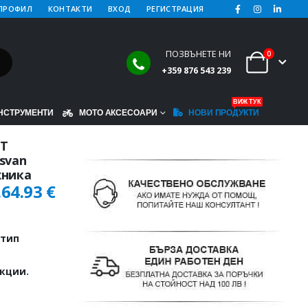
ПРОФИЛ
КОНТАКТИ
ВХОД
РЕГИСТРАЦИЯ
ПОЗВЪНЕТЕ НИ
0
+359 876 543 239
ВИЖ ТУК
НСТРУМЕНТИ
МОТО АКСЕСОАРИ
НОВИ ПРОДУКТИ
ST
svan
жника
.
64.93
€
 тип
кции.