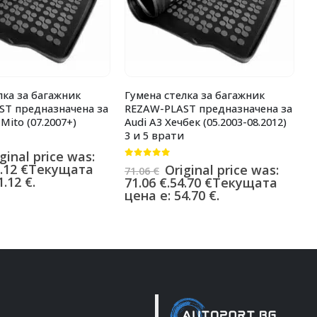
лка за багажник
Гумена стелка за багажник
Г
ST предназначена за
REZAW-PLAST предназначена за
R
Mito (07.2007+)
Audi A3 Хечбек (05.2003-08.2012)
A
3 и 5 врати
0
ginal price was:
7
0
от 5
.12
€
Текущата
7
Original price was:
71.06
€
.12 €.
ц
71.06 €.
54.70
€
Текущата
цена е: 54.70 €.