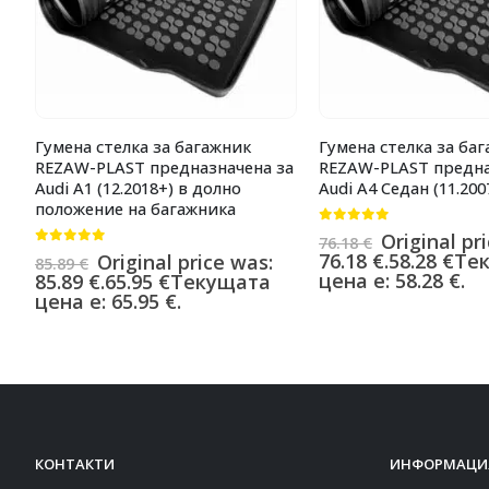
Гумена стелка за багажник
Гумена стелка за ба
REZAW-PLAST предназначена за
REZAW-PLAST предна
Audi A1 (12.2018+) в долно
Audi A4 Седан (11.200
положение на багажника
0
от 5
Original pr
76.18
€
0
от 5
76.18 €.
58.28
€
Те
Original price was:
85.89
€
цена е: 58.28 €.
85.89 €.
65.95
€
Текущата
цена е: 65.95 €.
КОНТАКТИ
ИНФОРМАЦИ