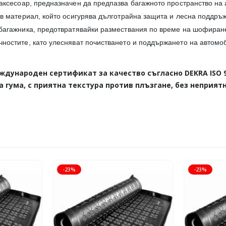
аксесоар, предназначен да предпазва багажното пространство на
ив материал, който осигурява дълготрайна защита и лесна поддръж
а багажника, предотвратявайки размествания по време на шофира
чностите, като улесняват почистването и поддържането на автомоб
международен сертификат за качество съгласно
DEKRA
ISO
 гума, с приятна текстура против плъзгане, без неприя
-23%
-23%