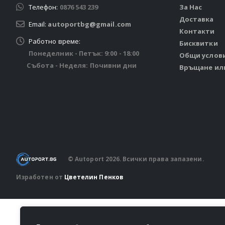
Телефон:
0876 543 239
За Нас
Доставка
Email:
autoportbg@gmail.com
Контакти
Работно време:
Бисквитки
Понеделник - Петък: 9:00 - 18:00
Общи услов
Събота - Неделя: Почивни дни
Връщане ил
© Autoport 2026. Всички права запазени.
Изработен от
Цветелин Пенков