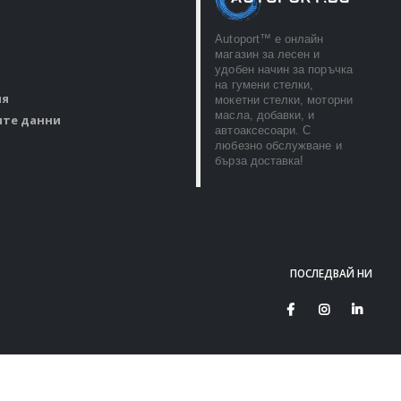
Autoport™ e онлайн
магазин за лесен и
удобен начин за поръчка
на гумени стелки,
ия
мокетни стелки, моторни
масла, добавки, и
ите данни
автоаксесоари. С
любезно обслужване и
бърза доставка!
ПОСЛЕДВАЙ НИ