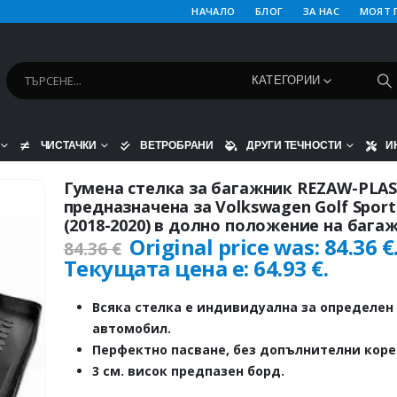
НАЧАЛО
БЛОГ
ЗА НАС
МОЯТ 
КАТЕГОРИИ
ЧИСТАЧКИ
ВЕТРОБРАНИ
ДРУГИ ТЕЧНОСТИ
И
Гумена стелка за багажник REZAW-PLA
предназначена за Volkswagen Golf Sport
(2018-2020) в долно положение на бага
Original price was: 84.36 €
84.36
€
Текущата цена е: 64.93 €.
Всяка стелка е индивидуална за определен
автомобил.
Перфектно пасване, без допълнителни коре
3 см. висок предпазен борд.