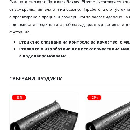
Гумената стелка за багажник
Rezaw
–
Plast
е висококачествен 
от замърсявания, влага и износване. Изработена е от устойч
е проектирана с прецизни размери, които пасват идеално н
повърхност и повдигнатите ръбове задържат мръсотията и те
състояние.
Стриктно спазване на контрола за качество, с 
Стелката е изработена от висококачествена мека
и водонепромокаема.
СВЪРЗАНИ ПРОДУКТИ
-23%
-23%