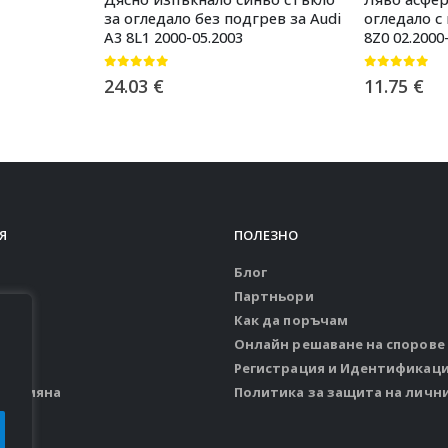
за огледало без подгрев за Audi
огледало с 
A3 8L1 2000-05.2003
8Z0 02.2000
0
от 5
0
от 5
24.03
€
11.75
€
Я
ПОЛЕЗНО
Блог
Партньори
Как да поръчам
Онлайн решаване на спорове
ия
Регистрация и Идентификац
и замяна
Политика за защита на личн