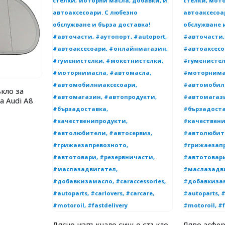
кло за
а Audi A8
Дясно изпъкнало синьо стъкло
Ляво асфер