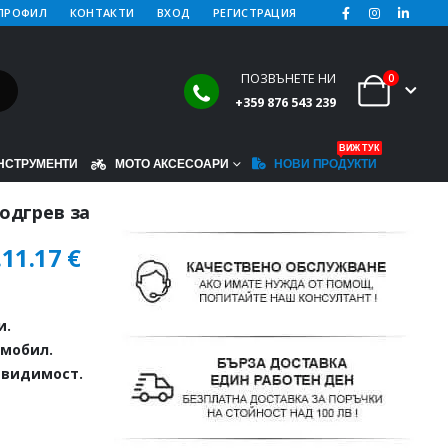
ПРОФИЛ
КОНТАКТИ
ВХОД
РЕГИСТРАЦИЯ
ПОЗВЪНЕТЕ НИ
0
+359 876 543 239
ВИЖ ТУК
НСТРУМЕНТИ
МОТО АКСЕСОАРИ
НОВИ ПРОДУКТИ
одгрев за
.
11.17
€
и.
омобил.
 видимост.