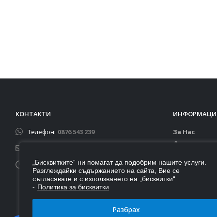
КОНТАКТИ
ИНФОРМАЦИ
Телефон:
0876 543 239
За Нас
Доставка
Email:
autoportbg@gmail.com
Контакти
„Бисквитките“ ни помагат да подобрим нашите услуги.
Работно време:
Бисквитки
Разглеждайки съдържанието на сайта, Вие се
Понеделник - Петък: 9:00 - 18:00
Общи услов
съгласявате и с използването на „бисквитки“
-
Политика за бисквитки
Събота - Неделя: Почивни дни
Връщане ил
Разбрах