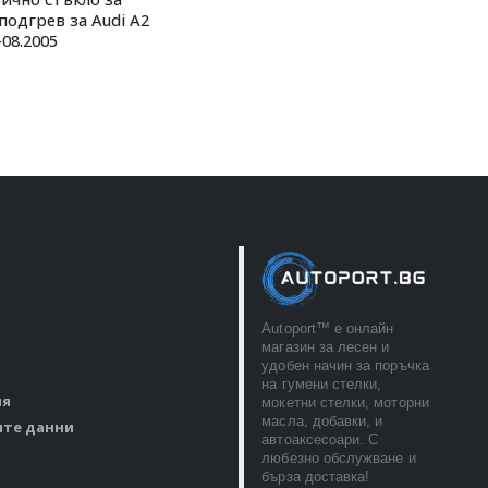
подгрев за Audi A2
-08.2005
Autoport™ e онлайн
магазин за лесен и
удобен начин за поръчка
на гумени стелки,
ия
мокетни стелки, моторни
масла, добавки, и
ите данни
автоаксесоари. С
любезно обслужване и
бърза доставка!