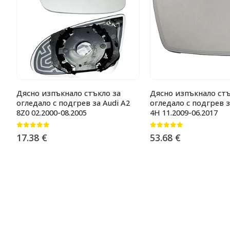
Дясно изпъкнало стъкло за
Дясно изпъкнало стъ
огледало с подгрев за Audi A2
огледало с подгрев з
8Z0 02.2000-08.2005
4H 11.2009-06.2017
0
от 5
0
от 5
17.38
€
53.68
€