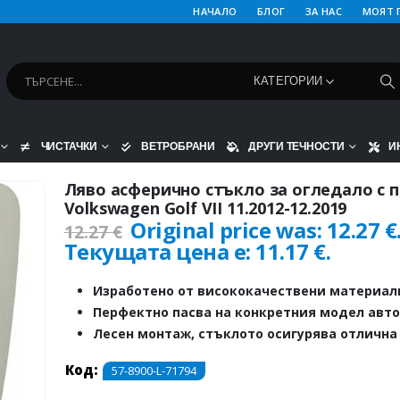
НАЧАЛО
БЛОГ
ЗА НАС
МОЯТ 
КАТЕГОРИИ
ЧИСТАЧКИ
ВЕТРОБРАНИ
ДРУГИ ТЕЧНОСТИ
И
Ляво асферично стъкло за огледало с п
Volkswagen Golf VII 11.2012-12.2019
Original price was: 12.27 €
12.27
€
Текущата цена е: 11.17 €.
Изработено от висококачествени материал
Перфектно пасва на конкретния модел авт
Лесен монтаж, стъклото осигурява отлична
Код:
57-8900-L-71794