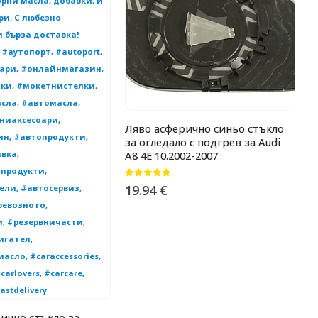
Ляво асферично синьо стъкло
Д
за огледало с подгрев за Audi
п
A8 4E 10.2002-2007
0
0
от 5
0
19.94
€
5
ично стъкло за