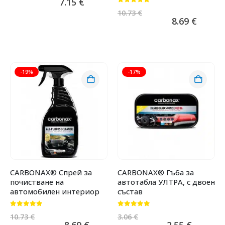
7.15
€
0
от 5
10.73
€
8.69
€
-19%
-17%
CARBONAX® Спрей за
CARBONAX® Гъба за
почистване на
автотабла УЛТРА, с двоен
автомобилен интериор
състав
0
от 5
0
от 5
10.73
€
3.06
€
8.69
€
2.55
€