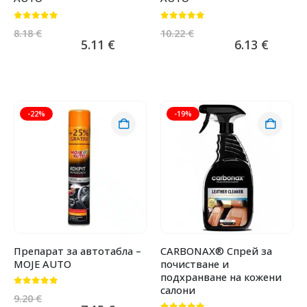
0
от 5
0
от 5
8.18
€
10.22
€
5.11
€
6.13
€
-22%
-19%
Препарат за автотабла –
CARBONAX® Спрей за
MOJE AUTO
почистване и
подхранване на кожени
салони
0
от 5
9.20
€