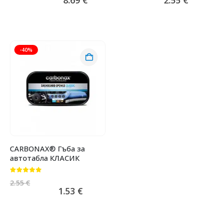
-40%
CARBONAX® Гъба за
автотабла КЛАСИК
0
от 5
2.55
€
1.53
€