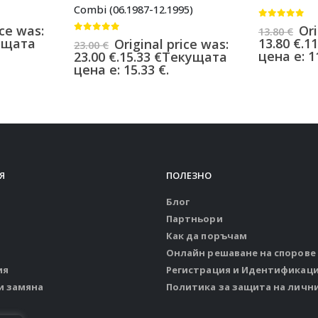
Combi (06.1987-12.1995)
0
от 5
ice was:
Ori
13.80
€
0
от 5
ущата
13.80 €.
11
Original price was:
23.00
€
цена е: 11
23.00 €.
15.33
€
Текущата
цена е: 15.33 €.
Я
ПОЛЕЗНО
Блог
Партньори
Как да поръчам
Онлайн решаване на спорове
ия
Регистрация и Идентификац
и замяна
Политика за защита на личн