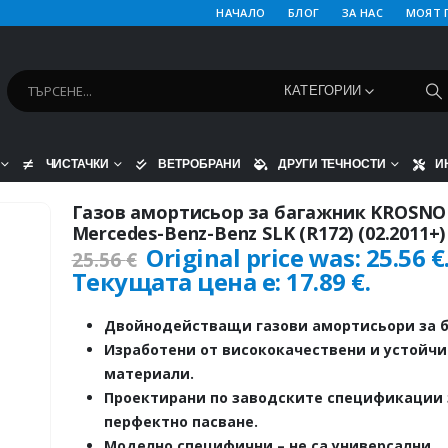
НАЧАЛО
БЛОГ
ЗА НАС
МОЯТ 
КАТЕГОРИИ
ЧИСТАЧКИ
ВЕТРОБРАНИ
ДРУГИ ТЕЧНОСТИ
И
Газов амортисьор за багажник KROSNO
Mercedes-Benz-Benz SLK (R172) (02.2011+)
Original price was: 25.56 €
25.56
€
Текущата цена е: 17.89 €.
Двойнодействащи газови амортисьори за б
Изработени от висококачествени и устойч
материали.
Проектирани по заводските спецификации 
перфектно пасване.
Моделно специфични – не са универсални.