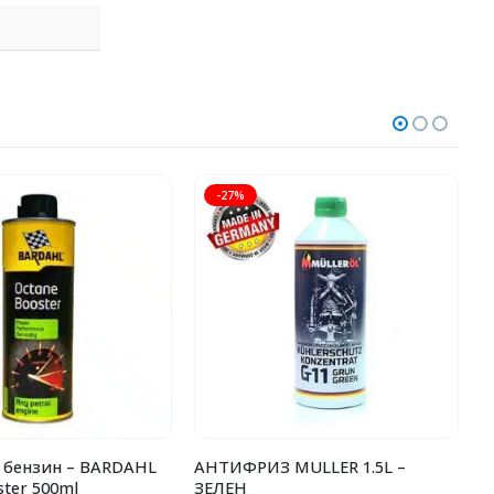
-27%
 бензин – BARDAHL
АНТИФРИЗ MULLER 1.5L –
Д
ster 500ml
ЗЕЛЕН
2