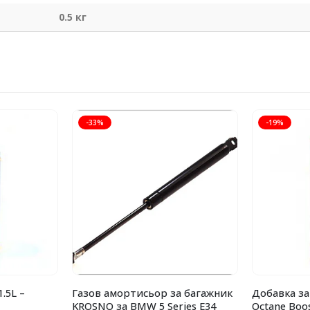
0.5 кг
-33%
-19%
.5L –
Газов амортисьор за багажник
Добавка за
KROSNO за BMW 5 Series E34
Octane Boo