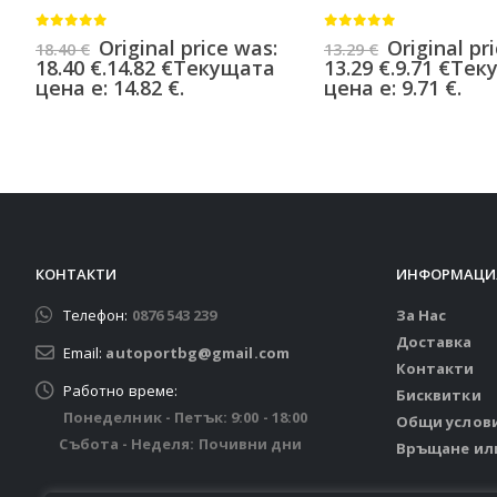
0
от 5
0
от 5
Original price was:
Original pr
18.40
€
13.29
€
18.40 €.
14.82
€
Текущата
13.29 €.
9.71
€
Тек
цена е: 14.82 €.
цена е: 9.71 €.
КОНТАКТИ
ИНФОРМАЦИ
Телефон:
0876 543 239
За Нас
Доставка
Email:
autoportbg@gmail.com
Контакти
Работно време:
Бисквитки
Понеделник - Петък: 9:00 - 18:00
Общи услов
Събота - Неделя: Почивни дни
Връщане ил