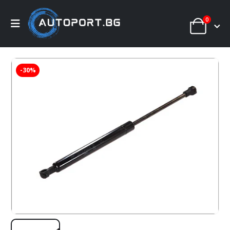
0
-30%