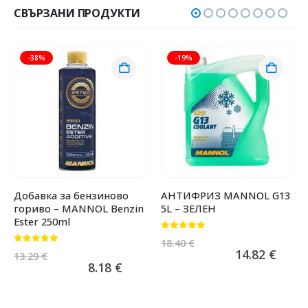
СВЪРЗАНИ ПРОДУКТИ
-38%
-19%
Добавка за бензиново
АНТИФРИЗ MANNOL G13
гориво – MANNOL Benzin
5L – ЗЕЛЕН
Ester 250ml
0
от 5
18.40
€
0
от 5
14.82
€
13.29
€
8.18
€