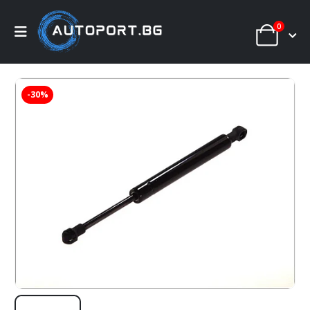
0
-30%