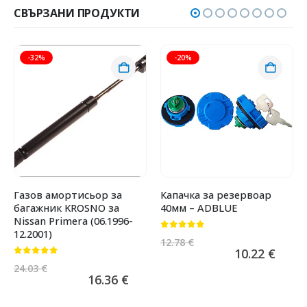
СВЪРЗАНИ ПРОДУКТИ
-32%
-20%
Газов амортисьор за
Капачка за резервоар
багажник KROSNO за
40мм – ADBLUE
Nissan Primera (06.1996-
12.2001)
0
от 5
12.78
€
10.22
€
0
от 5
24.03
€
16.36
€