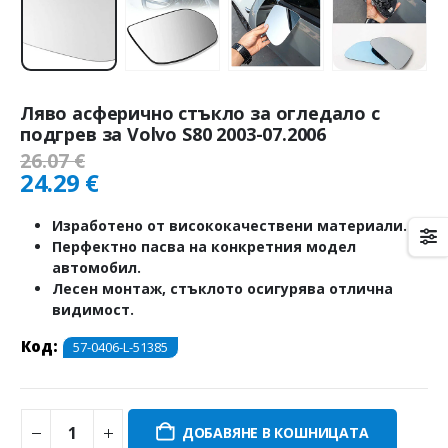
Ляво асферично стъкло за огледало с
подгрев за Volvo S80 2003-07.2006
26.07
€
24.29
€
Изработено от висококачествени материали.
Перфектно пасва на конкретния модел
автомобил.
Лесен монтаж, стъклото осигурява отлична
видимост.
Код:
57-0406-L-51385
ДОБАВЯНЕ В КОШНИЦАТА