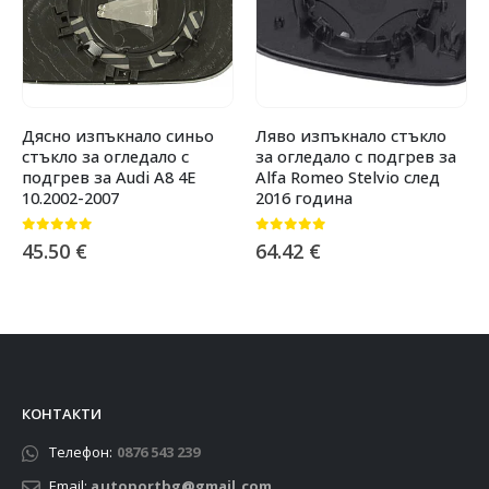
Дясно изпъкнало синьо
Ляво изпъкнало стъкло
стъкло за огледало с
за огледало с подгрев за
подгрев за Audi A8 4E
Alfa Romeo Stelvio след
10.2002-2007
2016 година
0
от 5
0
от 5
45.50
€
64.42
€
КОНТАКТИ
Телефон:
0876 543 239
Email:
autoportbg@gmail.com