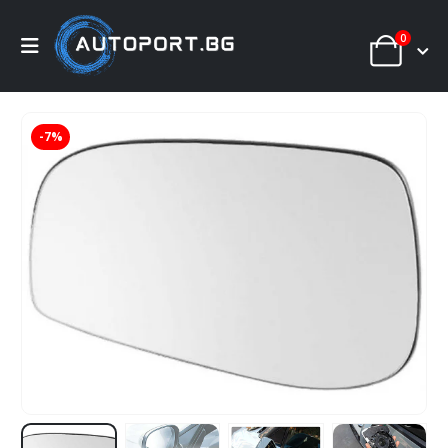
0
-7%