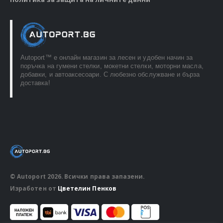
Autoport™ e онлайн магазин за лесен и удобен начин за
поръчка на гумени стелки, мокетни стелки, моторни масла,
добавки, и автоаксесоари. С любезно обслужване и бърза
доставка!
© Autoport 2026. Всички права запазени.
Изработен от
Цветелин Пенков