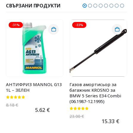
СВЪРЗАНИ ПРОДУКТИ
-31%
-33%
АНТИФРИЗ MANNOL G13
Газов амортисьор за
1L – ЗЕЛЕН
багажник KROSNO за
BMW 5 Series E34 Combi
(06.1987-12.1995)
0
от 5
8.18
€
5.62
€
0
от 5
23.00
€
15.33
€