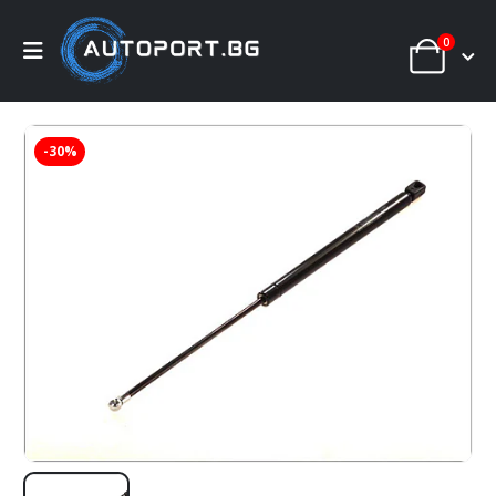
0
-30%