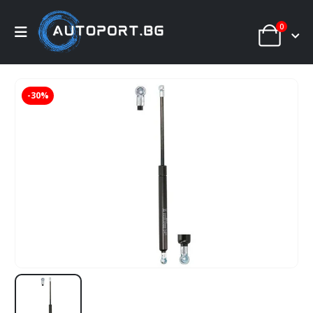
0
-30%