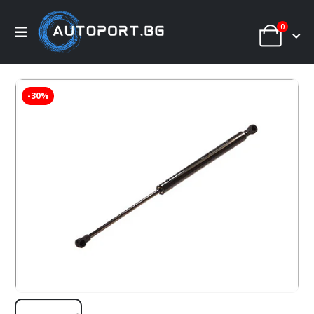
0
-30%