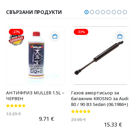
СВЪРЗАНИ ПРОДУКТИ
-27%
-33%
АНТИФРИЗ MULLER 1.5L –
Газов амортисьор за
ЧЕРВЕН
багажник KROSNO за Audi
80 / 90 B3 Sedan (06.1986+)
0
от 5
13.29
€
0
от 5
9.71
€
23.00
€
15.33
€