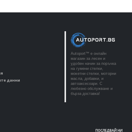
Autoport™ e онлайн
магазин за лесен и
удобен начин за поръчка
на гумени стелки,
ия
мокетни стелки, моторни
масла, добавки, и
ите данни
автоаксесоари. С
любезно обслужване и
бърза доставка!
ПОСЛЕДВАЙ НИ