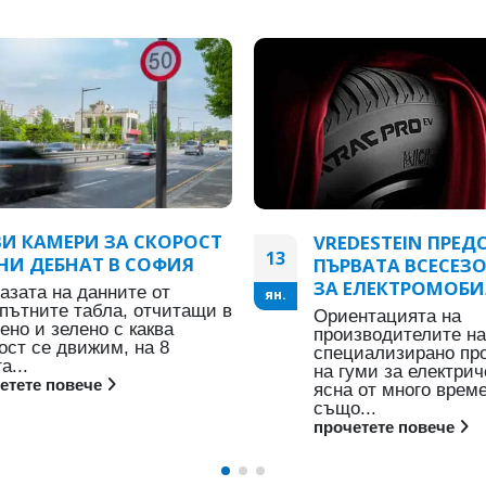
И КАМЕРИ ЗА СКОРОСТ
VREDESTEIN ПРЕД
13
НИ ДЕБНАТ В СОФИЯ
ПЪРВАТА ВСЕСЕЗ
ЗА ЕЛЕКТРОМОБ
азата на данните от
ян.
пътните табла, отчитащи в
Ориентацията на
ено и зелено с каква
производителите на
ост се движим, на 8
специализирано пр
а...
на гуми за електрич
етете повече
ясна от много време
също...
прочетете повече