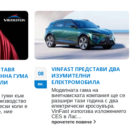
VINFAST ПРЕДСТАВИ ДВА
СТАВЯ
08
ИЗУМИТЕЛНИ
ОННА ГУМА
ЕЛЕКТРОМОБИЛА
ИЛИ
ян.
Моделната гама на
виетнамската компания ще се
 гуми към
разшири тази година с два
оизводство
електрически кросоувъра.
ески коли е
VinFast използва изложението
, ние
CES в Лас...
прочетете повече