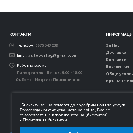
КОНТАКТИ
ИНФОРМАЦИ
Телефон:
0876 543 239
За Нас
Доставка
Email:
autoportbg@gmail.com
Контакти
Работно време:
Бисквитки
Понеделник - Петък: 9:00 - 18:00
Общи услов
Събота - Неделя: Почивни дни
Връщане ил
„Бисквитките“ ни помагат да подобрим нашите услуги.
Разглеждайки съдържанието на сайта, Вие се
съгласявате и с използването на „бисквитки“
-
Политика за бисквитки