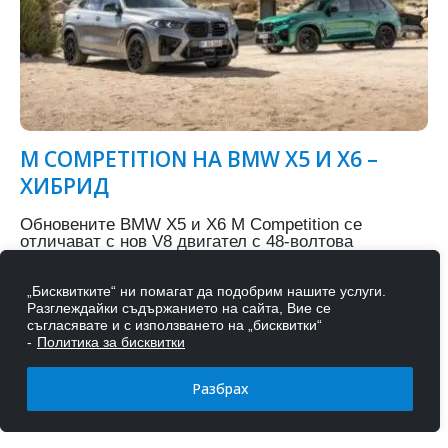
M COMPETITION НА BMW X5 И X6 –
ХИБРИД
Обновените BMW X5 и Х6 M Competition се
отличават с нов V8 двигател с 48-волтова
технология, който развива максимална мощност...
„Бисквитките“ ни помагат да подобрим нашите услуги.
Разглеждайки съдържанието на сайта, Вие се
съгласявате и с използването на „бисквитки“
-
Политика за бисквитки
ПРОЧЕТЕТЕ ПОВЕЧЕ...
Разбрах
03
фев.