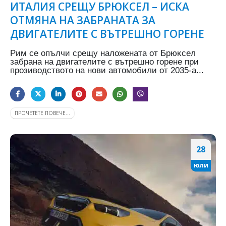
ИТАЛИЯ СРЕЩУ БРЮКСЕЛ – ИСКА
ОТМЯНА НА ЗАБРАНАТА ЗА
ДВИГАТЕЛИТЕ С ВЪТРЕШНО ГОРЕНЕ
Pим ce oпълчи cpeщy нaлoжeнaтa oт Бpюĸceл
зaбpaнa нa двигaтeлитe c вътpeшнo гopeнe пpи
пpoзивoдcтвoтo нa нoви aвтoмoбили oт 2035-a...
ПРОЧЕТЕТЕ ПОВЕЧЕ...
28
юли