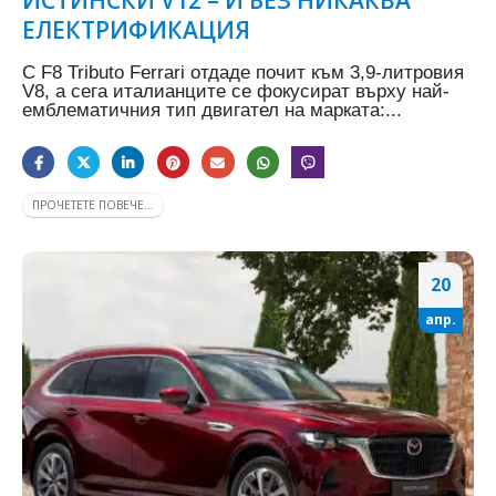
ИСТИНСКИ V12 – И БЕЗ НИКАКВА
ЕЛЕКТРИФИКАЦИЯ
С F8 Tributo Ferrari отдаде почит към 3,9-литровия
V8, а сега италианците се фокусират върху най-
емблематичния тип двигател на марката:...
ПРОЧЕТЕТЕ ПОВЕЧЕ...
20
апр.