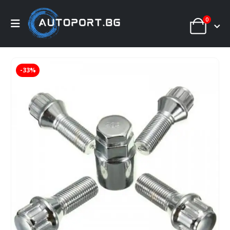
0
-33%