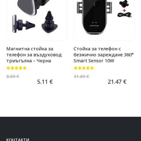
Магнитна стойка за
Стойка за телефон с
телефон за въздуховод
безжично зареждане 360°
триъгълна – Черна
Smart Sensor 10W
0
от 5
0
от 5
8.69
€
31.69
€
5.11
€
21.47
€
КОНТАКТИ