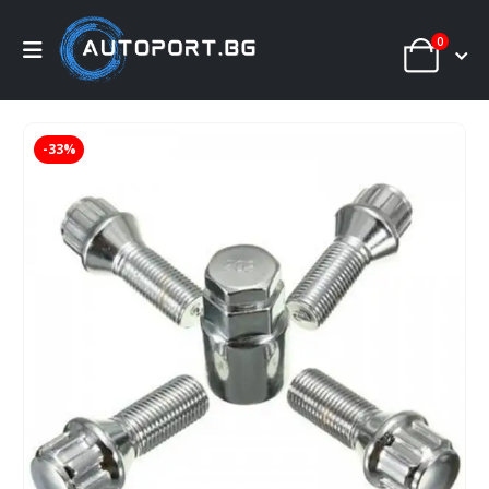
0
-33%