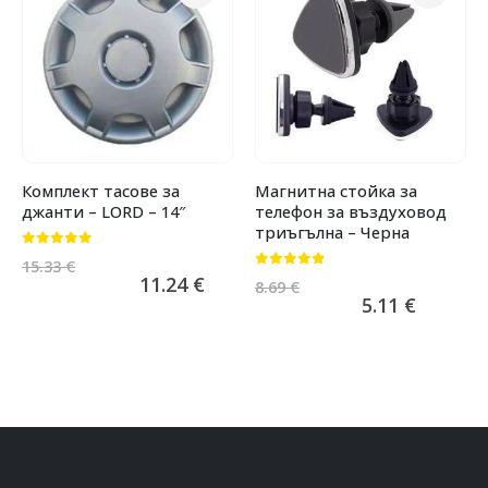
Комплект тасове за
Магнитна стойка за
джанти – LORD – 14″
телефон за въздуховод
триъгълна – Черна
0
от 5
15.33
€
0
от 5
11.24
€
8.69
€
5.11
€