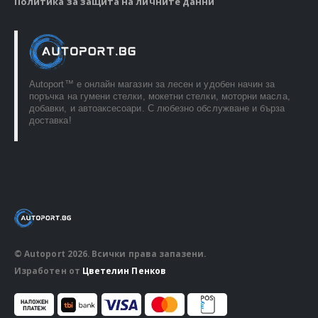
Политика за защита на личните данни
Autoport™ e онлайн магазин за лесен и удобен начин за
поръчка на гумени стелки, мокетни стелки, моторни масла,
добавки, и автоаксесоари. С любезно обслужване и бърза
доставка!
© Autoport 2026. Всички права запазени.
Изработен от
Цветелин Пенков