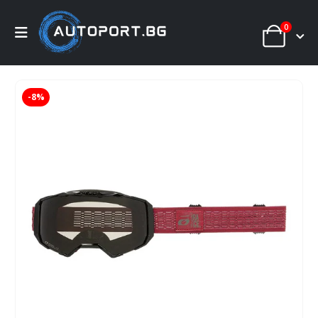
0
-8%