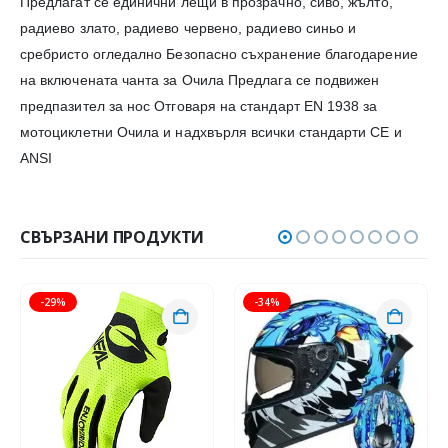
Предлагат се единични лещи в прозрачно, сиво, жълто,
радиево злато, радиево червено, радиево синьо и
сребристо огледално Безопасно съхранение благодарение
на включената чанта за Очила Предлага се подвижен
предпазител за нос Отговаря на стандарт EN 1938 за
мотоциклетни Очила и надхвърля всички стандарти CE и
ANSI
СВЪРЗАНИ ПРОДУКТИ
-29%
-34%