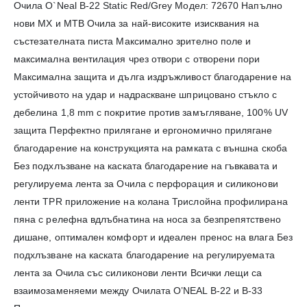
Очила O`Neal B-22 Static Red/Grey Модел: 72670 Напълно
нови MX и MTB Очила за най-високите изисквания на
състезателната писта Максимално зрително поле и
максимална вентилация чрез отвори с отворени пори
Максимална защита и дълга издръжливост благодарение на
устойчивото на удар и надраскване шприцовано стъкло с
дебелина 1,8 mm с покритие против замъгляване, 100% UV
защита Перфектно прилягане и ергономично прилягане
благодарение на конструкцията на рамката с външна скоба
Без подхлъзване на каската благодарение на гъвкавата и
регулируема лента за Очила с перфорация и силиконови
ленти TPR приложение на колана Трислойна профилирана
пяна с релефна вдлъбнатина на носа за безпрепятствено
дишане, оптимален комфорт и идеален пренос на влага Без
подхлъзване на каската благодарение на регулируемата
лента за Очила със силиконови ленти Всички лещи са
взаимозаменяеми между Очилата O’NEAL B-22 и B-33