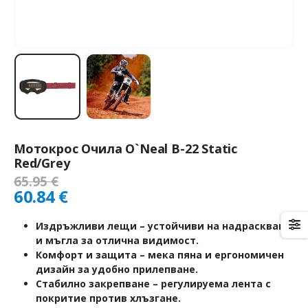
Мотокрос Очила O`Neal B-22 Static
Red/Grey
65.95
€
60.84
€
Издръжливи лещи
– устойчиви на надраскване
и мъгла за отлична видимост.
Комфорт и защита
– мека пяна и ергономичен
дизайн за удобно прилепване.
Стабилно закрепване
– регулируема лента с
покритие против хлъзгане.