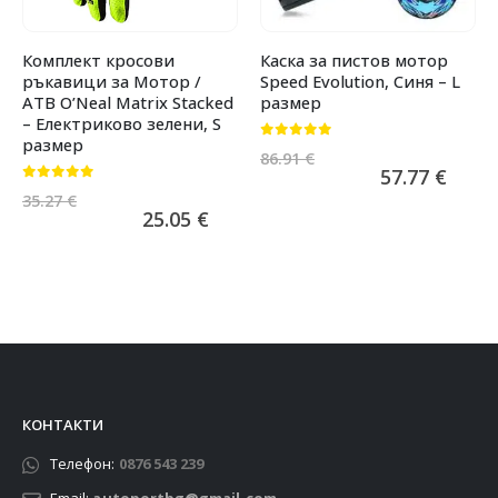
Комплект кросови
Каска за пистов мотор
ръкавици за Мотор /
Speed Evolution, Синя – L
АТВ O’Neal Matrix Stacked
размер
– Електриково зелени, S
размер
0
от 5
86.91
€
57.77
€
0
от 5
35.27
€
25.05
€
КОНТАКТИ
Телефон:
0876 543 239