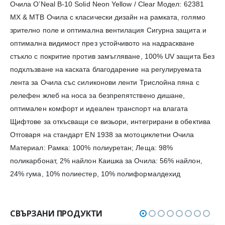
Очила O’Neal B-10 Solid Neon Yellow / Clear Модел: 62381
MX & MTB Очила с класически дизайн на рамката, голямо
зрително поле и оптимална вентилация Сигурна защита и
оптимална видимост през устойчивото на надраскване
стъкло с покритие против замъгляване, 100% UV защита Без
подхлъзване на каската благодарение на регулируемата
лента за Очила със силиконови ленти Трислойна пяна с
релефен жлеб на носа за безпрепятствено дишане,
оптимален комфорт и идеален транспорт на влагата
Щифтове за откъсващи се визьори, интегрирани в обектива
Отговаря на стандарт EN 1938 за мотоциклетни Очила
Материал: Рамка: 100% полиуретан; Леща: 98%
поликарбонат, 2% найлон Каишка за Очила: 56% найлон,
24% гума, 10% полиестер, 10% полиформалдехид
СВЪРЗАНИ ПРОДУКТИ