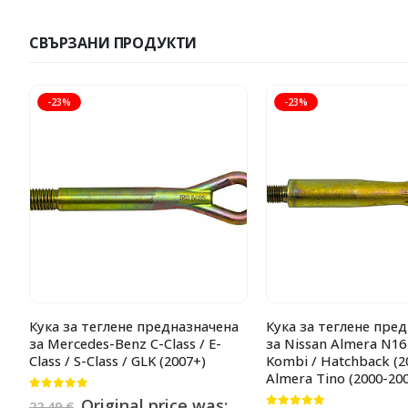
СВЪРЗАНИ ПРОДУКТИ
-23%
-23%
Кука за теглене предназначена
Кука за теглене пре
за Mercedes-Benz C-Class / E-
за Nissan Almera N16
Class / S-Class / GLK (2007+)
Kombi / Hatchback (20
Almera Tino (2000-20
0
от 5
Original price was:
22.49
€