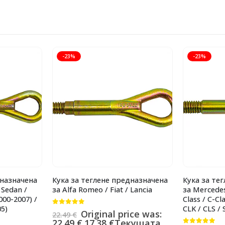
-23%
-23%
дназначена
Кука за теглене предназначена
Кука за те
 Sedan /
за Alfa Romeo / Fiat / Lancia
за Mercedes
00-2007) /
Class / C-Cla
05)
CLK / CLS / 
0
от 5
Original price was:
22.49
€
22.49 €.
17.38
€
Текущата