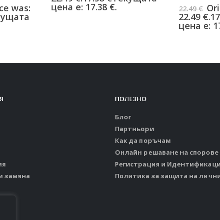
0
от 5
цена е: 17.38 €.
ice was:
Ori
22.49
€
кущата
22.49 €.
17
цена е: 17
Я
ПОЛЕЗНО
Блог
Партньори
Как да поръчам
Онлайн решаване на спорове
ия
Регистрация и Идентификац
и замяна
Политика за защита на личн