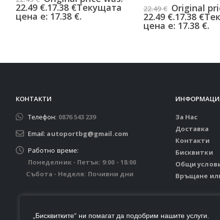
0
от 5
22.49 €.
17.38
€
Текущата
Original pr
22.49
€
цена е: 17.38 €.
22.49 €.
17.38
€
Те
цена е: 17.38 €.
КОНТАКТИ
ИНФОРМАЦИ
Телефон:
0876 543 239
За Нас
Доставка
Email:
autoportbg@gmail.com
Контакти
Работно време:
Бисквитки
Понеделник - Петък: 9:00 - 18:00
Общи услов
Събота - Неделя: Почивни дни
Връщане ил
„Бисквитките“ ни помагат да подобрим нашите услуги.