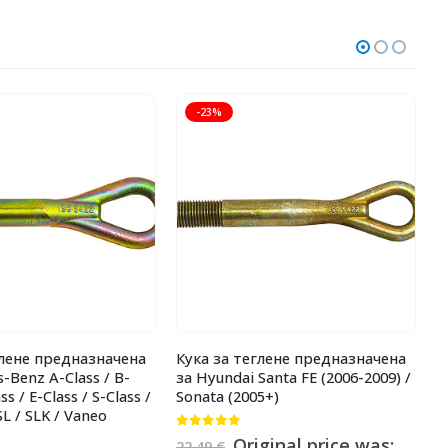
-23%
глене предназначена
Кука за теглене предназначена
К
-Benz A-Class / B-
за Hyundai Santa FE (2006-2009) /
з
ss / E-Class / S-Class /
Sonata (2005+)
SL / SLK / Vaneo
0
2
0
от 5
2
Original price was:
22.49
€