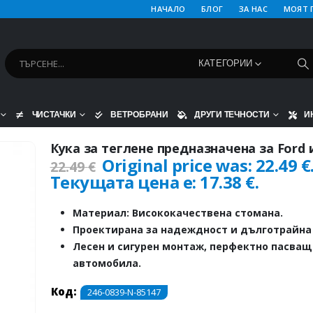
НАЧАЛО
БЛОГ
ЗА НАС
МОЯТ 
КАТЕГОРИИ
ЧИСТАЧКИ
ВЕТРОБРАНИ
ДРУГИ ТЕЧНОСТИ
И
Кука за теглене предназначена за Ford 
Original price was: 22.49 €
22.49
€
Текущата цена е: 17.38 €.
Материал: Висококачествена стомана.
Проектирана за надеждност и дълготрайна 
Лесен и сигурен монтаж, перфектно пасва
автомобила.
Код:
246-0839-N-85147