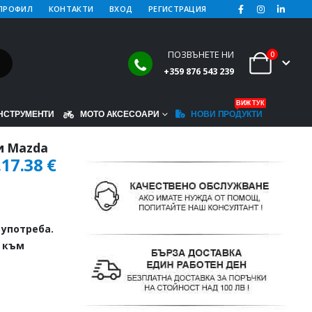
ПРОФИЛ
КОНТАКТИ
ВХОД
РЕГИСТРАЦИЯ
ПОЗВЪНЕТЕ НИ
0
+359 876 543 239
ВИЖ ТУК
НСТРУМЕНТИ
МОТО АКСЕСОАРИ
НОВИ ПРОДУКТИ
и Mazda
.
17.38
€
употреба.
щ към