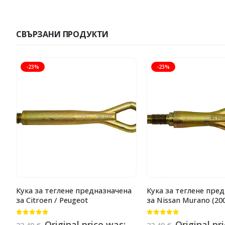
СВЪРЗАНИ ПРОДУКТИ
-23%
-23%
Кука за теглене предназначена
Кука за теглене пре
за Citroen / Peugeot
за Nissan Murano (20
0
от 5
0
от 5
Original price was:
Original pr