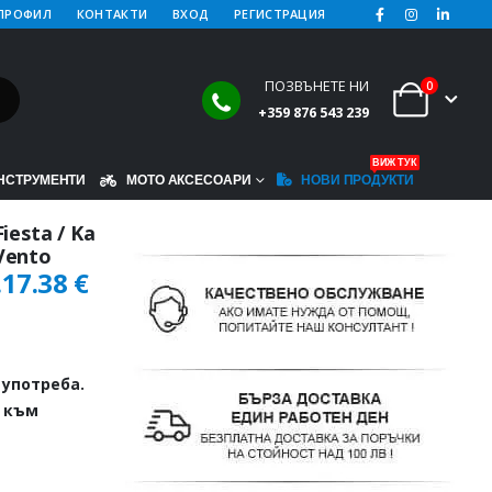
ПРОФИЛ
КОНТАКТИ
ВХОД
РЕГИСТРАЦИЯ
ПОЗВЪНЕТЕ НИ
0
+359 876 543 239
ВИЖ ТУК
НСТРУМЕНТИ
МОТО АКСЕСОАРИ
НОВИ ПРОДУКТИ
iesta / Ka
 Vento
.
17.38
€
употреба.
щ към