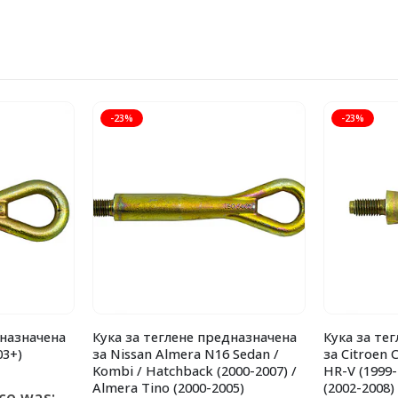
-23%
-23%
дназначена
Кука за теглене предназначена
Кука за те
03+)
за Nissan Almera N16 Sedan /
за Citroen 
Kombi / Hatchback (2000-2007) /
HR-V (1999-
Almera Tino (2000-2005)
(2002-2008)
ice was: