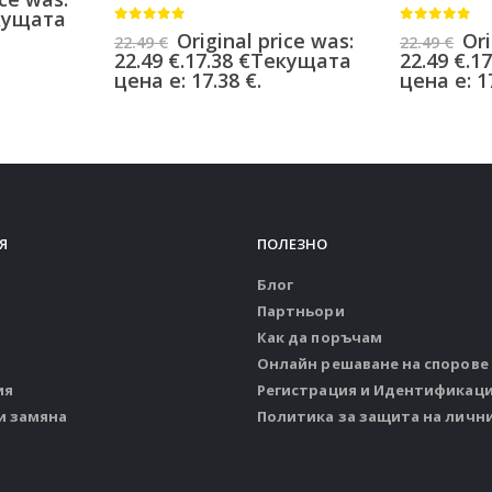
кущата
0
от 5
0
от 5
Original price was:
Ori
22.49
€
22.49
€
22.49 €.
17.38
€
Текущата
22.49 €.
17
цена е: 17.38 €.
цена е: 17
Я
ПОЛЕЗНО
Блог
Партньори
Как да поръчам
Онлайн решаване на спорове
ия
Регистрация и Идентификац
и замяна
Политика за защита на личн