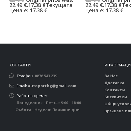
22.49
€
22.49
€
22.49 €.
17.38
€
Текущата
22.49 €.
17.38
€
Те
цена е: 17.38 €.
цена е: 17.38 €.
КОНТАКТИ
ИНФОРМАЦИ
Телефон:
0876 543 239
За Нас
Доставка
Email:
autoportbg@gmail.com
Контакти
Работно време:
Бисквитки
Понеделник - Петък: 9:00 - 18:00
Общи услов
Събота - Неделя: Почивни дни
Връщане ил