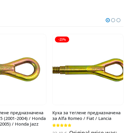
-23%
глене предназначена
Кука за теглене предназначена
К
C5 (2001-2004) / Honda
за Alfa Romeo / Fiat / Lancia
з
2005) / Honda Jazz
C
C
0
от 5
Original price was: