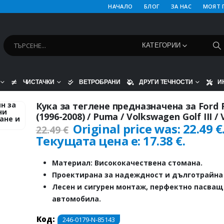
НАЧАЛО
БЛОГ
ЗА НАС
МОЯТ 
КАТЕГОРИИ
ЧИСТАЧКИ
ВЕТРОБРАНИ
ДРУГИ ТЕЧНОСТИ
И
Кука за теглене предназначена за Ford F
(1996-2008) / Puma / Volkswagen Golf III /
Original price was: 22.49 €
22.49
€
Текущата цена е: 17.38 €.
Материал: Висококачествена стомана.
Проектирана за надеждност и дълготрайна 
Лесен и сигурен монтаж, перфектно пасва
автомобила.
Код:
246-0179-N-85143