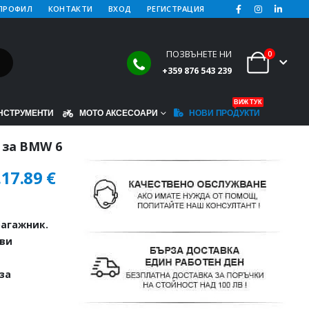
ПРОФИЛ
КОНТАКТИ
ВХОД
РЕГИСТРАЦИЯ
ПОЗВЪНЕТЕ НИ
0
+359 876 543 239
ВИЖ ТУК
НСТРУМЕНТИ
МОТО АКСЕСОАРИ
НОВИ ПРОДУКТИ
 за BMW 6
.
17.89
€
агажник.
иви
за