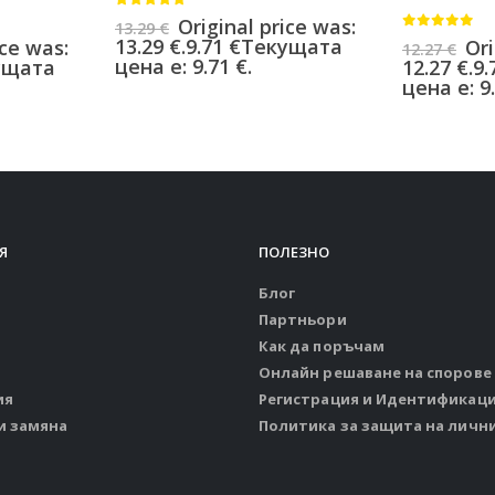
0
от 5
Original price was:
13.29
€
0
от 5
13.29 €.
9.71
€
Текущата
ice was:
Ori
12.27
€
цена е: 9.71 €.
ущата
12.27 €.
9.
цена е: 9.
Я
ПОЛЕЗНО
Блог
Партньори
Как да поръчам
Онлайн решаване на спорове
ия
Регистрация и Идентификац
и замяна
Политика за защита на личн