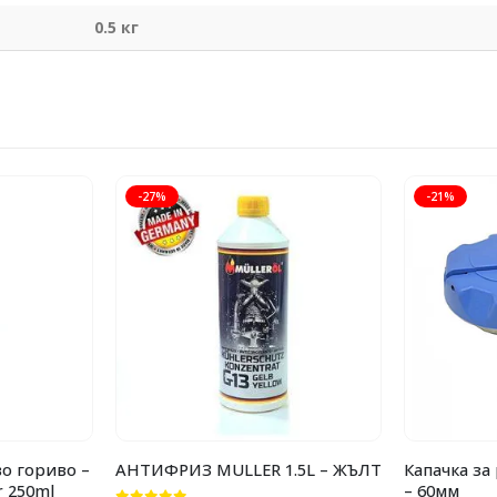
0.5 кг
-27%
-21%
о гориво –
АНТИФРИЗ MULLER 1.5L – ЖЪЛТ
Капачка за
 250ml
– 60мм