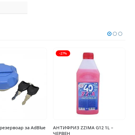
-27%
 резервоар за AdBlue
АНТИФРИЗ ZZIMA G12 1L –
Г
ЧЕРВЕН
K