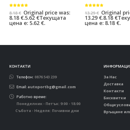
0
от 5
0
от 5
Original price was:
Original pr
8.18
€
13.29
€
8.18 €.
5.62
€
Текущата
13.29 €.
8.18
€
Тек
цена е: 5.62 €.
цена е: 8.18 €.
КОНТАКТИ
ИНФОРМАЦИ
Телефон:
0876 543 239
За Нас
Доставка
Email:
autoportbg@gmail.com
Контакти
Работно време:
Бисквитки
Понеделник - Петък: 9:00 - 18:00
Общи услов
Събота - Неделя: Почивни дни
Връщане ил