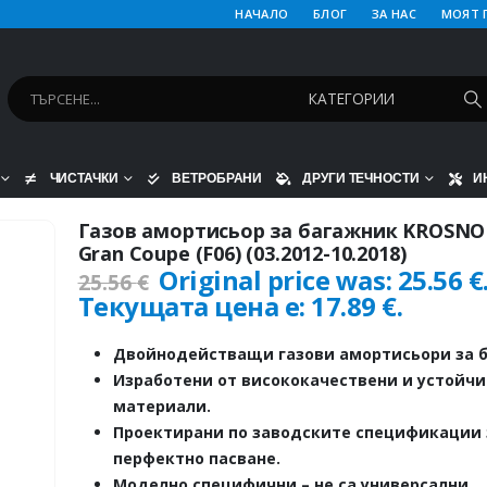
НАЧАЛО
БЛОГ
ЗА НАС
МОЯТ 
ЧИСТАЧКИ
ВЕТРОБРАНИ
ДРУГИ ТЕЧНОСТИ
И
Газов амортисьор за багажник KROSNO
Gran Coupe (F06) (03.2012-10.2018)
Original price was: 25.56 €
25.56
€
Текущата цена е: 17.89 €.
Двойнодействащи газови амортисьори за б
Изработени от висококачествени и устойч
материали.
Проектирани по заводските спецификации 
перфектно пасване.
Моделно специфични – не са универсални.