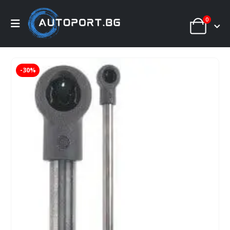
0
-30%