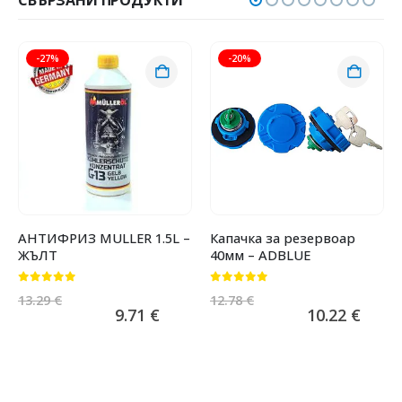
СВЪРЗАНИ ПРОДУКТИ
-27%
-20%
АНТИФРИЗ MULLER 1.5L –
Капачка за резервоар
ЖЪЛТ
40мм – ADBLUE
0
от 5
0
от 5
13.29
€
12.78
€
9.71
€
10.22
€