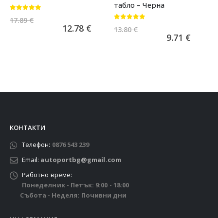
табло – Черна
0
от 5
17.89
€
0
от 5
12.78
€
13.80
€
9.71
€
КОНТАКТИ
Телефон:
0876 543 239
Email:
autoportbg@gmail.com
Работно време:
Понеделник - Петък: 9:00 - 18:00
Събота - Неделя: Почивни дни