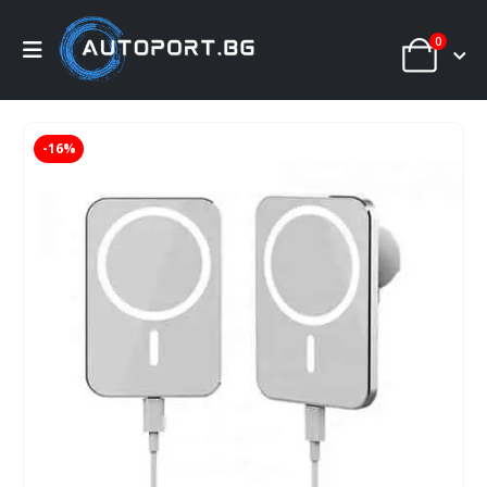
0
-16%