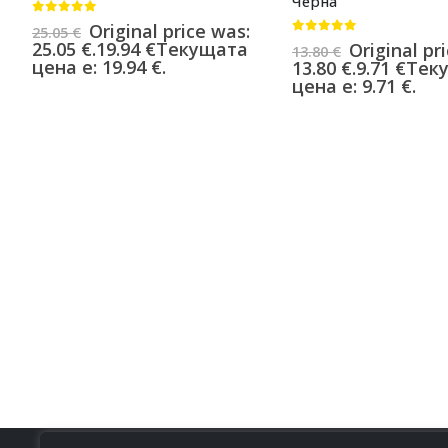
Черна
0
от 5
Original price was:
25.05
€
0
от 5
25.05 €.
19.94
€
Текущата
Original pr
13.80
€
цена е: 19.94 €.
13.80 €.
9.71
€
Тек
цена е: 9.71 €.