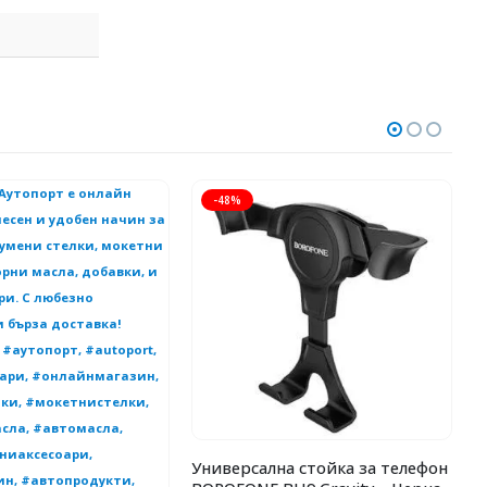
-48%
Универсална стойка за телефон
К