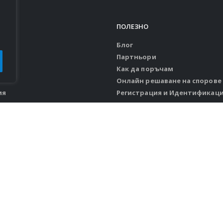
Я
ПОЛЕЗНО
Блог
Партньори
Как да поръчам
Онлайн решаване на спорове
ия
Регистрация и Идентификац
и замяна
Политика за защита на личн