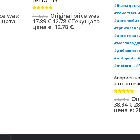
DELTA – 15″
0
от 5
ice was:
Original price was:
17.89
€
ущата
17.89 €.
12.78
€
Текущата
цена е: 12.78 €.
Авариен ко
автоаптечк
0
от 5
Ori
38.34
€
38.34 €.
28
цена е: 28