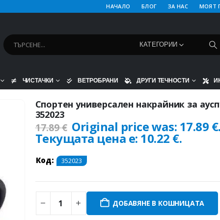
НАЧАЛО
БЛОГ
ЗА НАС
МОЯТ 
КАТЕГОРИИ
ЧИСТАЧКИ
ВЕТРОБРАНИ
ДРУГИ ТЕЧНОСТИ
И
Спортен универсален накрайник за аусп
352023
Original price was: 17.89 €
17.89
€
Текущата цена е: 10.22 €.
Код:
352023
ДОБАВЯНЕ В КОШНИЦАТА