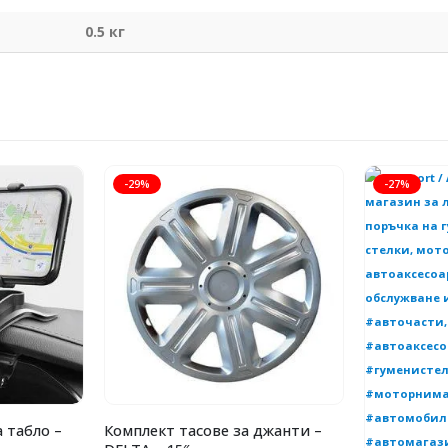
0.5 кг
-29%
-27%
 табло –
Комплект тасове за джанти –