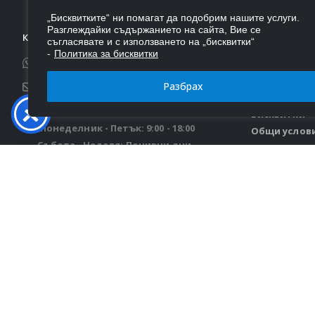
„Бисквитките“ ни помагат да подобрим нашите услуги.
Разглеждайки съдържанието на сайта, Вие се
КОНТАКТИ
ИНФОРМАЦИ
съгласявате и с използването на „бисквитки“
-
Политика за бисквитки
Телефон:
0876 543 239
За Нас
Доставка
Разбрах
Email:
autoportbg@gmail.com
Контакти
Работно време:
Бисквитки
Понеделник - Петък: 9:00 - 18:00
Общи услов
Събота - Неделя: Почивни дни
Връщане ил
© Autoport 2026. Всички права запазени.
Изработен от
Цветелин Пенков