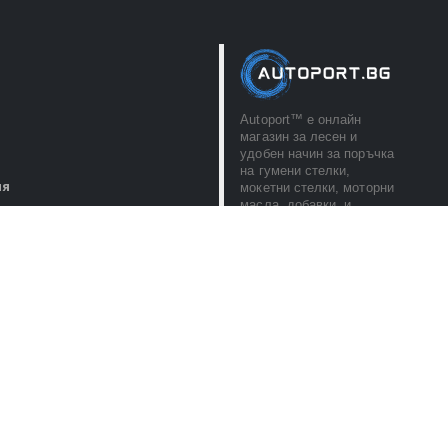
Autoport™ e онлайн
магазин за лесен и
удобен начин за поръчка
на гумени стелки,
ия
мокетни стелки, моторни
масла, добавки, и
ите данни
автоаксесоари. С
любезно обслужване и
бърза доставка!
ПОСЛЕДВАЙ НИ