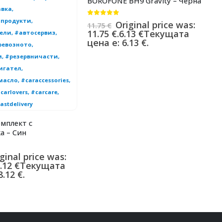
BOROFONE BH9 Gravity – Черна
C
0
от 5
0
Original price was:
11.75
€
1
11.75 €.
6.13
€
Текущата
1
цена е: 6.13 €.
ц
мплект с
а – Син
ginal price was:
.12
€
Текущата
.12 €.