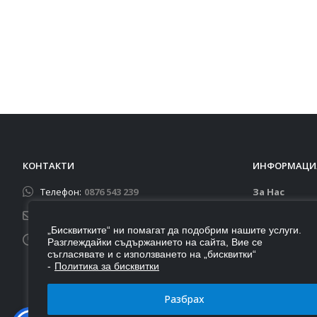
КОНТАКТИ
ИНФОРМАЦИ
Телефон:
0876 543 239
За Нас
Доставка
Email:
autoportbg@gmail.com
Контакти
„Бисквитките“ ни помагат да подобрим нашите услуги.
Работно време:
Разглеждайки съдържанието на сайта, Вие се
Бисквитки
съгласявате и с използването на „бисквитки“
Понеделник - Петък: 9:00 - 18:00
Общи услов
-
Политика за бисквитки
Събота - Неделя: Почивни дни
Връщане ил
Разбрах