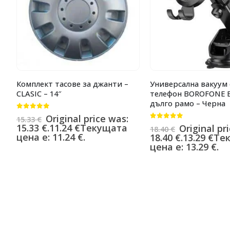
Комплект тасове за джанти –
Универсална вакуум 
CLASIC – 14″
телефон BOROFONE B
дълго рамо – Черна
0
от 5
Original price was:
15.33
€
0
от 5
15.33 €.
11.24
€
Текущата
Original pr
18.40
€
цена е: 11.24 €.
18.40 €.
13.29
€
Те
цена е: 13.29 €.