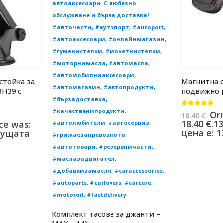
стойка за
Магнитна с
H39 с
подвижно 
0
от 5
Ori
18.40
€
18.40 €.
13
ice was:
цена е: 13
кущата
Комплект тасове за джанти –