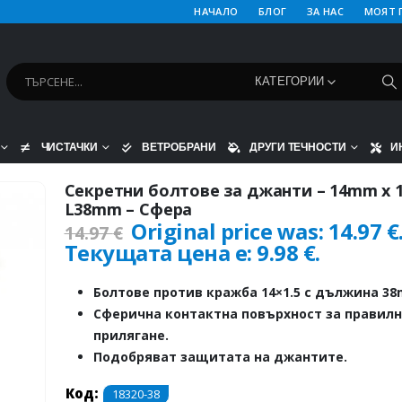
НАЧАЛО
БЛОГ
ЗА НАС
МОЯТ 
КАТЕГОРИИ
ЧИСТАЧКИ
ВЕТРОБРАНИ
ДРУГИ ТЕЧНОСТИ
И
Секретни болтове за джанти – 14mm х 
L38mm – Сфера
Original price was: 14.97 €
14.97
€
Текущата цена е: 9.98 €.
Болтове против кражба 14×1.5 с дължина 3
Сферична контактна повърхност за правилн
прилягане.
Подобряват защитата на джантите.
Код:
18320-38