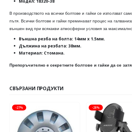
Модел: 18320-38
​В производството на всички болтове и гайки се използват с
пътя. Всички болтове и гайки преминават процес на галваниз
външен вид при всякакви атмосферни условия за максимално
Външна резба на болта: 14мм х 1.5мм.
Дължина на резбата: 38мм.
Материал: Стомана.
Препоръчително е секретните болтове и гайки да се затяг
СВЪРЗАНИ ПРОДУКТИ
-27%
-28%