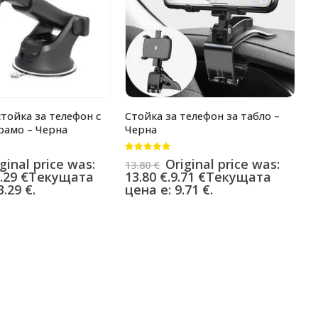
тойка за телефон с
Стойка за телефон за табло –
С
рамо – Черна
Черна
–
0
от 5
0
ginal price was:
Original price was:
13.80
€
1
.29
€
Текущата
13.80 €.
9.71
€
Текущата
1
.29 €.
цена е: 9.71 €.
ц