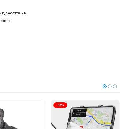
игурността на
ичният
-30%