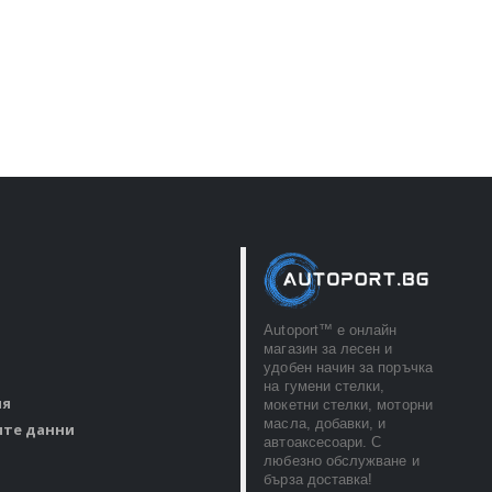
Autoport™ e онлайн
магазин за лесен и
удобен начин за поръчка
на гумени стелки,
ия
мокетни стелки, моторни
масла, добавки, и
ите данни
автоаксесоари. С
любезно обслужване и
бърза доставка!