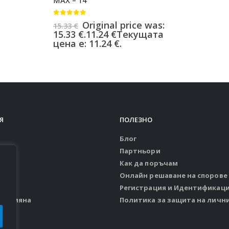
MAX – 14″
0
от 5
Original price was:
15.33
€
15.33 €.
11.24
€
Текущата
цена е: 11.24 €.
Я
ПОЛЕЗНО
Блог
Партньори
Как да поръчам
Онлайн решаване на спорове
ия
Регистрация и Идентификац
и замяна
Политика за защита на личн