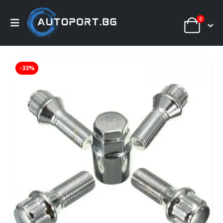
0
-33%