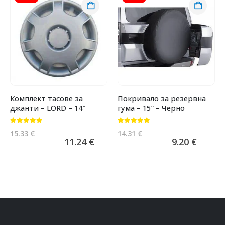
Комплект тасове за
Покривало за резервна
джанти – LORD – 14″
гума – 15″ – Черно
0
от 5
0
от 5
15.33
€
14.31
€
11.24
€
9.20
€