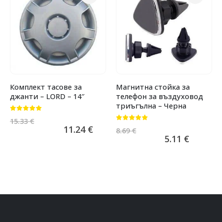
Комплект тасове за
Магнитна стойка за
джанти – LORD – 14″
телефон за въздуховод
триъгълна – Черна
0
от 5
15.33
€
0
от 5
11.24
€
8.69
€
5.11
€