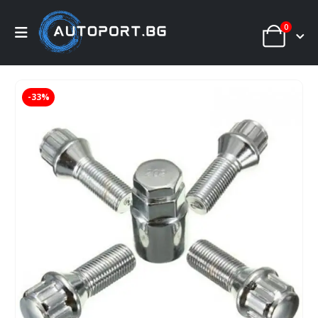
0
-33%