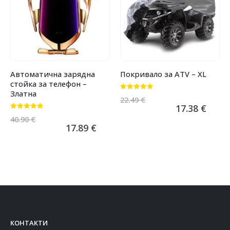
Автоматична зарядна
Покривало за ATV – XL
стойка за телефон –
Златна
0
от 5
22.49
€
17.38
€
0
от 5
40.90
€
17.89
€
КОНТАКТИ