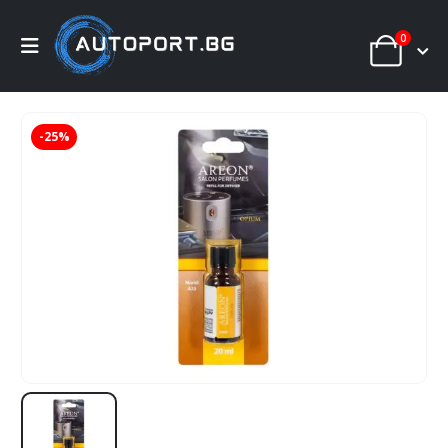
0
-25%