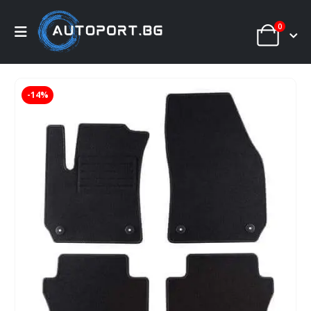
0
-14%