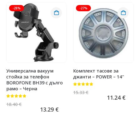
-28%
-27%
Универсална вакуум
Комплект тасове за
стойка за телефон
джанти – POWER – 14″
BOROFONE BH39 с дълго
рамо – Черна
0
от 5
15.33
€
11.24
€
0
от 5
18.40
€
13.29
€