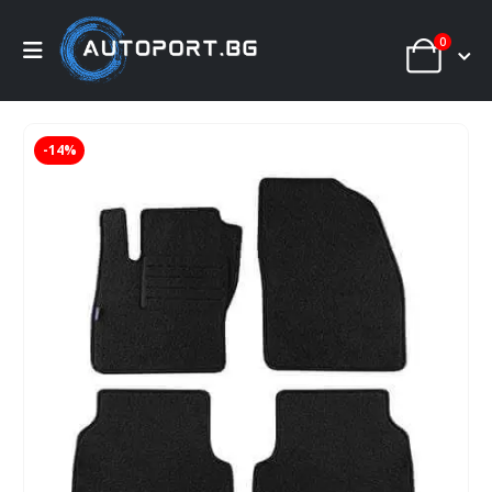
0
-14%