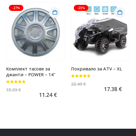
-27%
-23%
Комплект тасове за
Покривало за ATV – XL
джанти – POWER – 14″
0
от 5
22.49
€
0
от 5
17.38
€
15.33
€
11.24
€