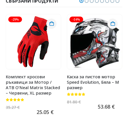
СВЪРЗАНИ ПРОДУКТИ
-29%
-34%
Комплект кросови
Каска за пистов мотор
ръкавици за Мотор /
Speed Evolution, Бяла – M
АТВ O’Neal Matrix Stacked
размер
– Червени, XL размер
0
от 5
81.80
€
0
от 5
53.68
€
35.27
€
25.05
€