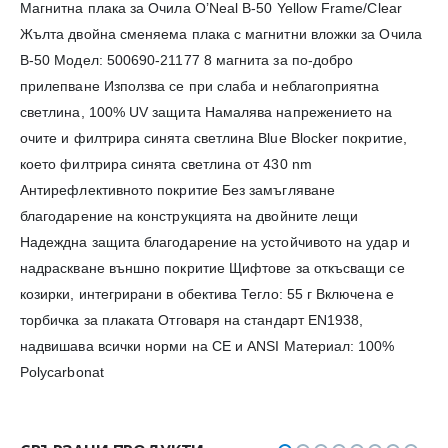
Магнитна плака за Очила O’Neal B-50 Yellow Frame/Clear
Жълта двойна сменяема плака с магнитни вложки за Очила
B-50 Модел: 500690-21177 8 магнита за по-добро
прилепване Използва се при слаба и неблагоприятна
светлина, 100% UV защита Намалява напрежението на
очите и филтрира синята светлина Blue Blocker покритие,
което филтрира синята светлина от 430 nm
Антирефлективното покритие Без замъгляване
благодарение на конструкцията на двойните лещи
Надеждна защита благодарение на устойчивото на удар и
надраскване външно покритие Щифтове за откъсващи се
козирки, интегрирани в обектива Тегло: 55 г Включена е
торбичка за плаката Отговаря на стандарт EN1938,
надвишава всички норми на CE и ANSI Материал: 100%
Polycarbonat