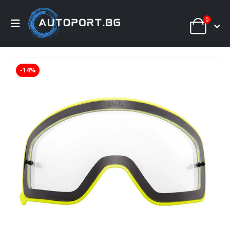
0
-14%