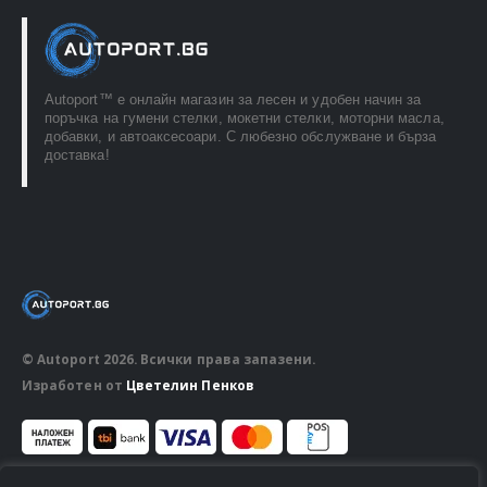
Autoport™ e онлайн магазин за лесен и удобен начин за
поръчка на гумени стелки, мокетни стелки, моторни масла,
добавки, и автоаксесоари. С любезно обслужване и бърза
доставка!
© Autoport 2026. Всички права запазени.
Изработен от
Цветелин Пенков