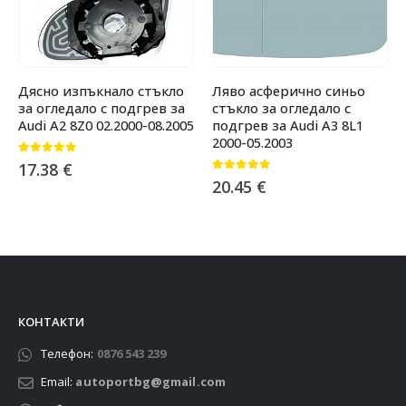
Дясно изпъкнало стъкло
Ляво асферично синьо
за огледало с подгрев за
стъкло за огледало с
Audi A2 8Z0 02.2000-08.2005
подгрев за Audi A3 8L1
2000-05.2003
0
от 5
17.38
€
0
от 5
20.45
€
КОНТАКТИ
Телефон:
0876 543 239
Email:
autoportbg@gmail.com