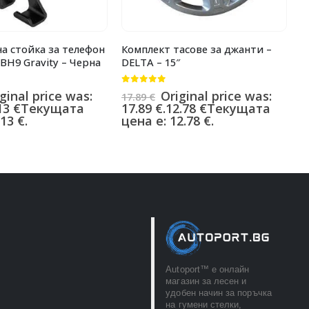
а стойка за телефон
Комплект тасове за джанти –
К
H9 Gravity – Черна
DELTA – 15″
C
0
от 5
0
ginal price was:
Original price was:
17.89
€
1
13
€
Текущата
17.89 €.
12.78
€
Текущата
1
13 €.
цена е: 12.78 €.
ц
Autoport™ e онлайн
магазин за лесен и
удобен начин за поръчка
на гумени стелки,