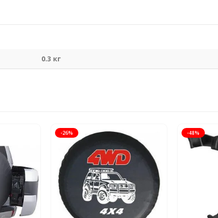
0.3 кг
-26%
-48%