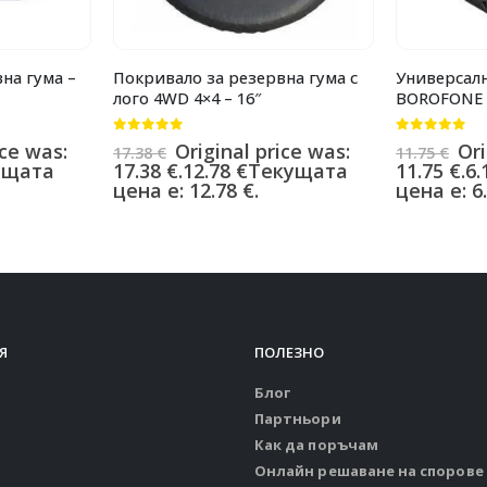
на гума –
Покривало за резервна гума с
Универсалн
лого 4WD 4×4 – 16″
BOROFONE B
0
от 5
0
от 5
ice was:
Original price was:
Ori
17.38
€
11.75
€
ущата
17.38 €.
12.78
€
Текущата
11.75 €.
6.
цена е: 12.78 €.
цена е: 6.
Я
ПОЛЕЗНО
Блог
Партньори
Как да поръчам
Онлайн решаване на спорове