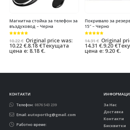
Магнитна стойка за телефон за
Покривало за резерв
въздуховод – Черна
15″ – Черно
0
от 5
0
от 5
Original price was:
Original pr
10.22
€
14.31
€
10.22 €.
8.18
€
Текущата
14.31 €.
9.20
€
Тек
цена е: 8.18 €.
цена е: 9.20 €.
КОНТАКТИ
ИНФОРМАЦИ
Телефон:
0876 543 239
За Нас
Доставка
Email:
autoportbg@gmail.com
Контакти
Работно време:
Бисквитки