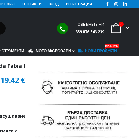
ПРОФИЛ
КОНТАКТИ
ВХОД
РЕГИСТРАЦИЯ
ПОЗВЪНЕТЕ НИ
0
+359 876 543 239
ВИЖ ТУК
НСТРУМЕНТИ
МОТО АКСЕСОАРИ
НОВИ ПРОДУКТИ
a Fabia I
.
19.42
€
одсушаване
тмаса с