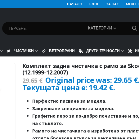
НАЧАЛО
БЛОГ
ЗА НАС
МОЯТ 
КАТЕГОРИИ
ЧИСТАЧКИ
ВЕТРОБРАНИ
ДРУГИ ТЕЧНОСТИ
И
Комплект задна чистачка с рамо за Skod
(12.1999-12.2007)
Original price was: 29.65 €
29.65
€
Текущата цена е: 19.42 €.
Перфектно пасване за модела.
Закрепване специално за модела.
Графитно перо за по-добро почистване и п
на стъклото.
Рамото на чистачката е изработено от плас
отлята бронзова втулка за закрепване към