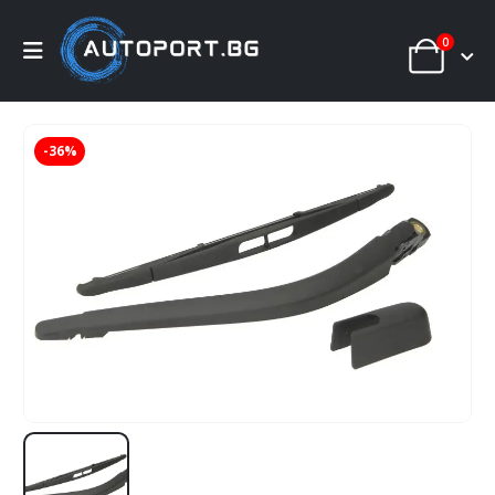
0
-36%