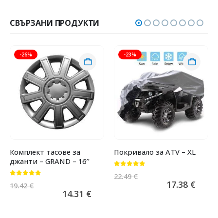
СВЪРЗАНИ ПРОДУКТИ
-26%
-23%
Комплект тасове за
Покривало за ATV – XL
джанти – GRAND – 16″
0
от 5
22.49
€
0
от 5
17.38
€
19.42
€
14.31
€