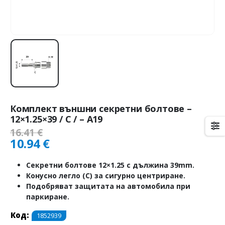
Комплект външни секретни болтове –
12×1.25×39 / C / – A19
16.41
€
10.94
€
Секретни болтове 12×1.25 с дължина 39mm.
Конусно легло (C) за сигурно центриране.
Подобряват защитата на автомобила при
паркиране.
Код:
1852939