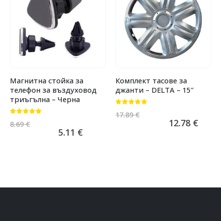
Магнитна стойка за
Комплект тасове за
телефон за въздуховод
джанти – DELTA – 15″
триъгълна – Черна
0
от 5
17.89
€
0
от 5
12.78
€
8.69
€
5.11
€