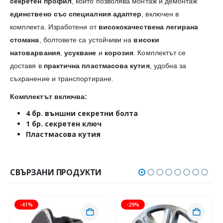
секретен профил
, който позволява монтаж и демонтаж
единствено със специалния адаптер
, включен в
комплекта. Изработени от
висококачествена легирана
стомана
, болтовете са устойчиви на
високи
натоварвания
,
усукване
и
корозия
. Комплектът се
доставя в
практична пластмасова кутия
, удобна за
съхранение и транспортиране.
Комплектът включва:
4 бр. външни секретни болта
1 бр. секретен ключ
Пластмасова кутия
СВЪРЗАНИ ПРОДУКТИ
-41%
-29%