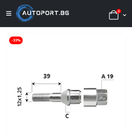
0
-33%