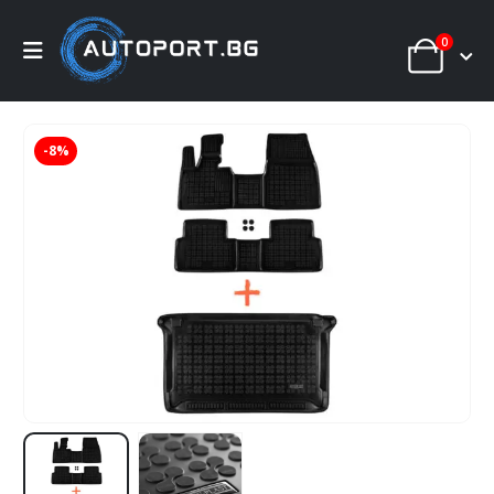
0
-8%