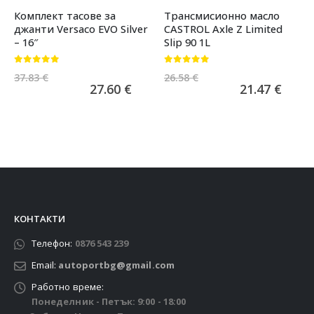
Комплект тасове за
Трансмисионно масло
джанти Versaco EVO Silver
CASTROL Axle Z Limited
– 16″
Slip 90 1L
0
от 5
0
от 5
37.83
€
26.58
€
27.60
€
21.47
€
КОНТАКТИ
Телефон:
0876 543 239
Email:
autoportbg@gmail.com
Работно време:
Понеделник - Петък: 9:00 - 18:00