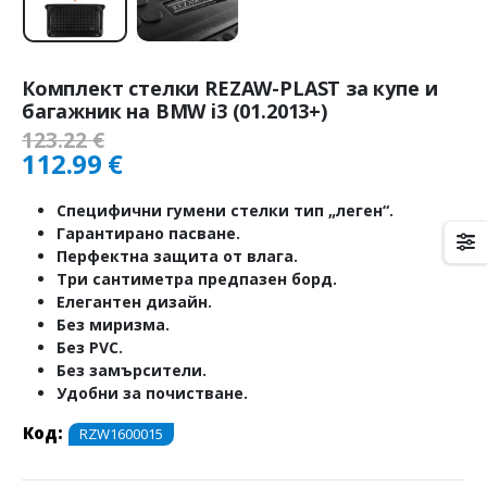
Комплект стелки REZAW-PLAST за купе и
багажник на BMW i3 (01.2013+)
123.22
€
112.99
€
Специфични гумени стелки тип „леген“.
Гарантирано пасване.
Перфектна защита от влага.
Три сантиметра предпазен борд.
Елегантен дизайн.
Без миризма.
Без PVC.
Без замърсители.
Удобни за почистване.
Код:
RZW1600015