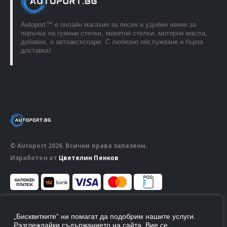
Autoport™ e онлайн магазин за лесен и удобен начин за
поръчка на гумени стелки, мокетни стелки, моторни масла,
добавки, и автоаксесоари. С любезно обслужване и бърза
доставка!
© Autoport 2026. Всички права запазени.
Изработен от
Цветелин Пенков
ПОСЛЕДВАЙ НИ
„Бисквитките“ ни помагат да подобрим нашите услуги.
Разглеждайки съдържанието на сайта, Вие се