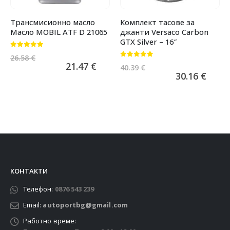
Трансмисионно масло
Комплект тасове за
Масло MOBIL ATF D 21065
джанти Versaco Carbon
GTX Silver – 16″
0
от 5
26.58
€
0
от 5
21.47
€
40.39
€
30.16
€
КОНТАКТИ
Телефон:
0876 543 239
Email:
autoportbg@gmail.com
Работно време: