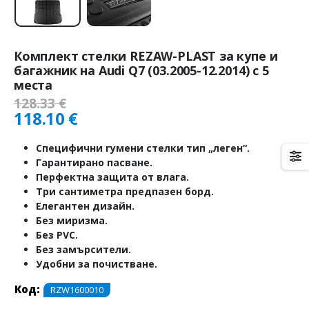
Комплект стелки REZAW-PLAST за купе и
багажник на Audi Q7 (03.2005-12.2014) с 5
места
128.33
€
118.10
€
Специфични гумени стелки тип „леген“.
Гарантирано пасване.
Перфектна защита от влага.
Три сантиметра предпазен борд.
Елегантен дизайн.
Без миризма.
Без PVC.
Без замърсители.
Удобни за почистване.
Код:
RZW1600010