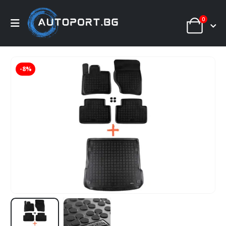
0
-8%