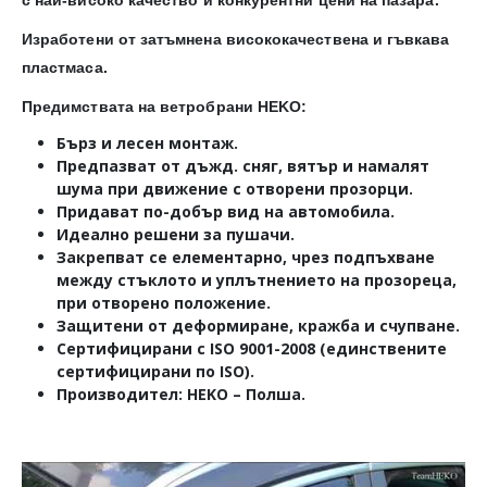
Изработени от затъмнена висококачествена и гъвкава
пластмаса.
Предимствата на ветробрани HEKO:
Бърз и лесен монтаж.
Предпазват от дъжд. сняг, вятър и намалят
шума при движение с отворени прозорци.
Придават по-добър вид на автомобила.
Идеално решени за пушачи.
Закрепват се елементарно, чрез подпъхване
между стъклото и уплътнението на прозореца,
при отворено положение.
Защитени от деформиране, кражба и счупване.
Сертифицирани с ISO 9001-2008 (единствените
сертифицирани по ISO).
Производител: HEKO – Полша.