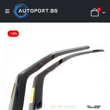
0
-18%