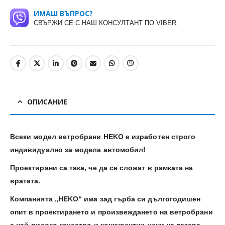
ИМАШ ВЪПРОС?
СВЪРЖИ СЕ С НАШ КОНСУЛТАНТ ПО VIBER.
ОПИСАНИЕ
Всеки модел ветробрани HEKO е изработен строго
индивидуално за модела автомобил!
Проектирани са така, че да се сложат в рамката на
вратата.
Компанията „HEKO“ има зад гърба си дългогодишен
опит в проектирането и произвеждането на ветробрани
с най-високо качество и конкурентни цени на пазара.