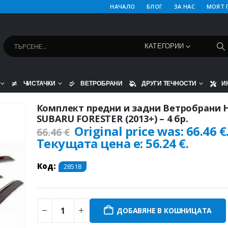
НАЧАЛО
БЛОГ
ЗА НАС
МОЯТ 
КАТЕГОРИИ
ЧИСТАЧКИ
ВЕТРОБРАНИ
ДРУГИ ТЕЧНОСТИ
И
Комплект предни и задни Ветробрани 
SUBARU FORESTER (2013+) – 4 бр.
Original price was: 66.46 €
66.46
€
Текущата цена е: 56.24 €.
Код:
28518
ДОБАВЯНЕ В КОШНИЦАТА