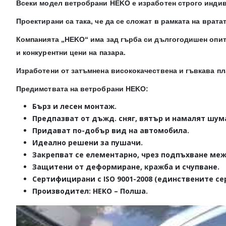
Всеки модел ветробрани HEKO е изработен строго инди
Проектирани са така, че да се сложат в рамката на вратат
Компанията „HEKO“ има зад гърба си дългогодишен опит
и конкурентни цени на пазара.
Изработени от затъмнена висококачествена и гъвкава пл
Предимствата на ветробрани HEKO:
Бърз и лесен монтаж.
Предпазват от дъжд. сняг, вятър и намалят шум
Придават по-добър вид на автомобила.
Идеално решени за пушачи.
Закрепват се елементарно, чрез подпъхване меж
Защитени от деформиране, кражба и счупване.
Сертифицирани с ISO 9001-2008 (единствените се
Производител: HEKO – Полша.