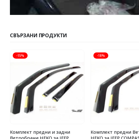
СВЪРЗАНИ ПРОДУКТИ
-15%
-18%
Комплект предни и задни
Комплект предни В
Ветробрани HEKO за JEEP
HEKO за JEEP COMPAS