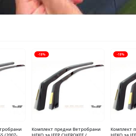
-18%
-18%
етробрани
Комплект предни Ветробрани
Комплект 
S (2007-
HEKO за JEEP CHEROKEE /
HEKO за JE