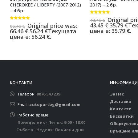
CHEROKEE / LIBERTY (2007-2012)
2017) – 2 бр.
– 4 бр.
0
от 5
Original pr
43.45
€
0
от 5
43.45 €.
35.79
€
Те
Original price was:
66.46
€
цена е: 35.79 €.
66.46 €.
56.24
€
Текущата
цена е: 56.24 €.
КОНТАКТИ
ИНФОРМАЦИ
Телефон:
0876 543 239
За Нас
Доставка
Email:
autoportbg@gmail.com
Контакти
Работно време:
Бисквитки
Понеделник - Петък: 9:00 - 18:00
Общи услов
Събота - Неделя: Почивни дни
Връщане ил