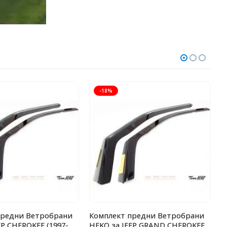
-18%
предни Ветробрани
Комплект предни Ветробрани
К
EP CHEROKEE (1997-
HEKO за JEEP GRAND CHEROKEE
H