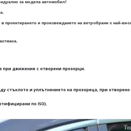
видуално за модела автомобил!
а.
 в проектирането и произвеждането на ветробрани с най-вис
астмаса.
а при движение с отворени прозорци.
ду стъклото и уплътнението на прозореца, при отворено
ртифицирани по ISO).