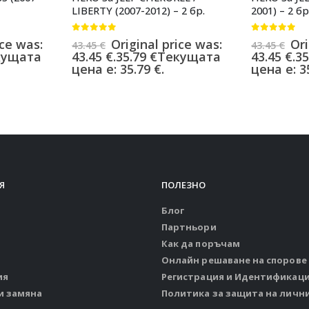
LIBERTY (2007-2012) – 2 бр.
2001) – 2 бр
0
от 5
0
от 5
ice was:
Original price was:
Ori
43.45
€
43.45
€
кущата
43.45 €.
35.79
€
Текущата
43.45 €.
35
цена е: 35.79 €.
цена е: 35
Я
ПОЛЕЗНО
Блог
Партньори
Как да поръчам
Онлайн решаване на спорове
ия
Регистрация и Идентификац
и замяна
Политика за защита на личн