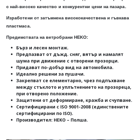
с най-високо качество и конкурентни цени на пазара.
Изработени от затъмнена висококачествена и гъвкава
пластмаса.
Предимствата на ветробрани HEKO:
Бърз и лесен монтаж.
Предпазват от дъжд. сняг, вятър и намалят
шума при движение с отворени прозорци.
Придават по-добър вид на автомобила.
Идеално решени за пушачи.
Закрепват се елементарно, чрез подпъхване
между стъклото и уплътнението на прозореца,
при отворено положение.
Защитени от деформиране, кражба и счупване.
Сертифицирани с ISO 9001-2008 (единствените
сертифицирани по ISO).
Производител: HEKO – Полша.