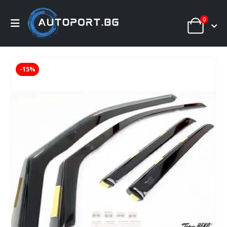
0
-15%