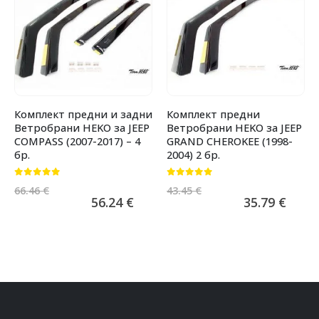
Комплект предни и задни
Комплект предни
Ветробрани HEKO за JEEP
Ветробрани HEKO за JEEP
COMPASS (2007-2017) – 4
GRAND CHEROKEE (1998-
бр.
2004) 2 бр.
0
от 5
0
от 5
66.46
€
43.45
€
56.24
€
35.79
€