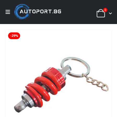
0
-29%