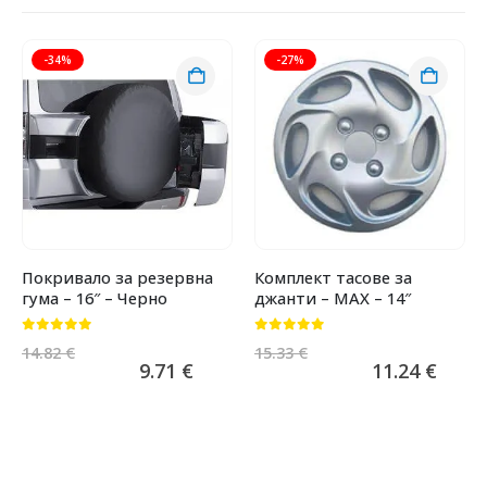
-34%
-27%
Покривало за резервна
Комплект тасове за
гума – 16″ – Черно
джанти – MAX – 14″
0
от 5
0
от 5
14.82
€
15.33
€
9.71
€
11.24
€