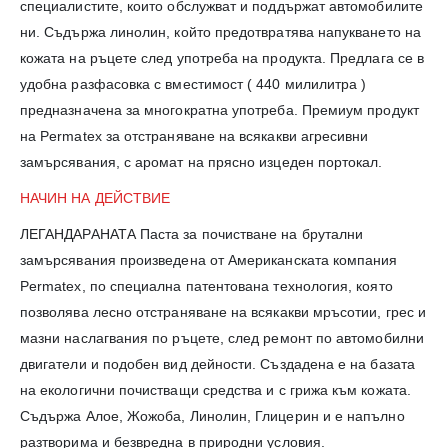
специалистите, които обслужват и поддържат автомобилите
ни. Съдържа линолин, който предотвратява напукването на
кожата на ръцете след употреба на продукта. Предлага се в
удобна разфасовка с вместимост ( 440 милилитра )
предназначена за многократна употреба. Премиум продукт
на Permatex за отстраняване на всякакви агресивни
замърсявания, с аромат на прясно изцеден портокал.
НАЧИН НА ДЕЙСТВИЕ
ЛЕГАНДАРАНАТА Паста за почистване на брутални
замърсявания произведена от Американската компания
Permatex, по специална патентована технология, която
позволява лесно отстраняване на всякакви мръсотии, грес и
мазни наслагвания по ръцете, след ремонт по автомобилни
двигатели и подобен вид дейности. Създадена е на базата
на екологични почистващи средства и с грижа към кожата.
Съдържа Алое, Жожоба, Линолин, Глицерин и е напълно
разтворима и безвредна в природни условия.