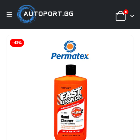
0
-43%