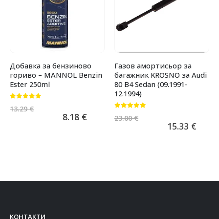
Добавка за бензиново
Газов амортисьор за
гориво – MANNOL Benzin
багажник KROSNO за Audi
Ester 250ml
80 B4 Sedan (09.1991-
12.1994)
0
от 5
13.29
€
0
от 5
8.18
€
23.00
€
15.33
€
КОНТАКТИ