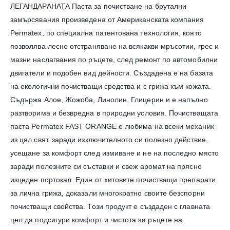
ЛЕГАНДАРАНАТА Паста за почистване на брутални
замърсявания произведена от Американската компания
Permatex, по специална патентована технология, която
позволява лесно отстраняване на всякакви мръсотии, грес и
мазни наслагвания по ръцете, след ремонт по автомобилни
двигатели и подобен вид дейности. Създадена е на базата
на екологични почистващи средства и с грижа към кожата.
Съдържа Алое, Жожоба, Линолин, Глицерин и е напълно
разтворима и безвредна в природни условия. Почистващата
паста Permatex FAST ORANGE е любима на всеки механик
из цял свят, заради изключителното си полезно действие,
усещане за комфорт след измиване и не на последно място
заради полезните си съставки и свеж аромат на прясно
изцеден портокал. Един от хитовите почистващи препарати
за лична грижа, доказали многократно своите безспорни
почистващи свойства. Този продукт е създаден с главната
цел да подсигури комфорт и чистота за ръцете на