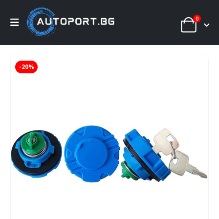
0
-20%