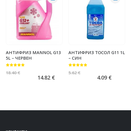
АНТИФРИЗ MANNOL G13
АНТИФРИЗ ТОСОЛ G11 1L
5L – ЧЕРВЕН
– СИН
0
от 5
0
от 5
18.40
€
5.62
€
14.82
€
4.09
€