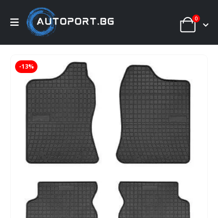
0
-13%