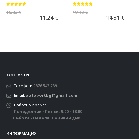
0
от 5
0
от 5
15.33
€
19.42
€
11.24
€
14.31
€
КОНТАКТИ
Телефон:
0876 543 239
Email:
autoportbg@gmail.com
Работно време:
Понеделник - Петък: 9:00 - 18:00
Събота - Неделя: Почивни дни
ИНФОРМАЦИЯ