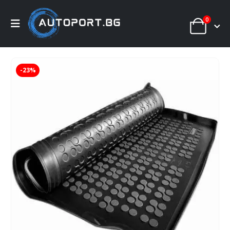
0
-23%