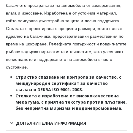
багажното пространство на автомобила от замърсявания,
влага и износване. Изработена е от устойчив материал,
който осигурява дълготрайна защита и лесна поддръжка.
Стелката е проектирана с прецизни размери, които пасват
идеално на багажника, предотвратявайки размествания по
време на шофиране. Релефната повърхност и повдигнатите
ръбове задържат мръсотията и течностите, като улесняват
почистването и поддържането на автомобила в чисто
състояние.
Стриктно спазване на контрола за качество, с
международен сертификат за качество
съгласно
DEKRA
ISO
9001
:
2008
.
Стелката е изработена от висококачествена
мека гума, с приятна текстура против плъзгане,
без неприятна миризма и водонепромокаема.
ДОПЪЛНИТЕЛНА ИНФОРМАЦИЯ