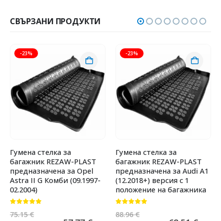
СВЪРЗАНИ ПРОДУКТИ
-23%
-23%
Гумена стелка за
Гумена стелка за
багажник REZAW-PLAST
багажник REZAW-PLAST
предназначена за Opel
предназначена за Audi A1
Astra II G Комби (09.1997-
(12.2018+) версия с 1
02.2004)
положение на багажника
0
от 5
0
от 5
75.15
€
88.96
€