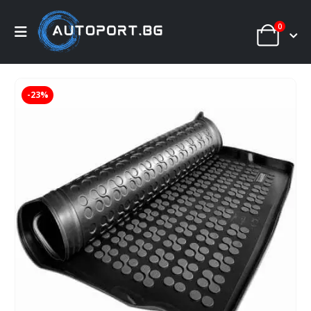
0
-23%