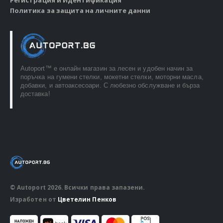
Политика за защита на личните данни
Autoport™ e онлайн магазин за лесен и удобен начин за
поръчка на гумени стелки, мокетни стелки, моторни масла,
добавки, и автоаксесоари. С любезно обслужване и бърза
доставка!
© Autoport 2026. Всички права запазени.
Изработен от
Цветелин Пенков