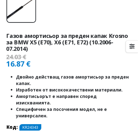
Газов амортисьор за преден капак Krosno
за BMW X5 (E70), X6 (E71, E72) (10.2006-
07.2014)
24.03
€
16.87
€
Двойно действащ газов амортисьор за преден
капак.
Изработен от висококачествени материали.
Амортисьорът е направен според
изискванията.
Специфичен за посочения модел, не е
универсален.
Код:
KR24343