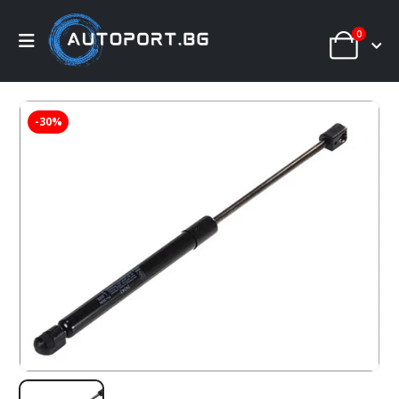
0
-30%