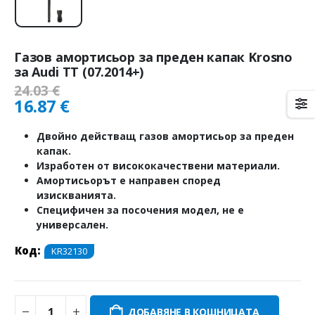
Газов амортисьор за преден капак Krosno
за Audi TT (07.2014+)
24.03
€
16.87
€
Двойно действащ газов амортисьор за преден
капак.
Изработен от висококачествени материали.
Амортисьорът е направен според
изискванията.
Специфичен за посочения модел, не е
универсален.
Код:
KR32130
ДОБАВЯНЕ В КОШНИЦАТА