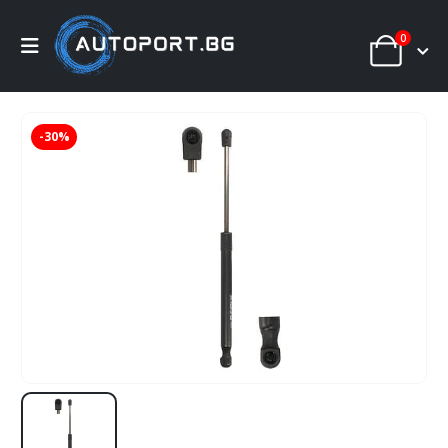
0
-30%