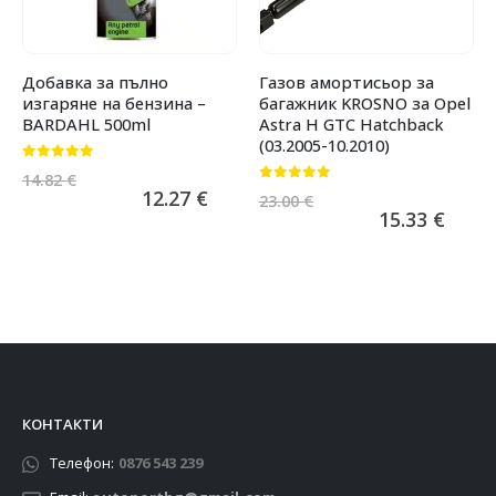
Добавка за пълно
Газов амортисьор за
изгаряне на бензина –
багажник KROSNO за Opel
BARDAHL 500ml
Astra H GTC Hatchback
(03.2005-10.2010)
0
от 5
14.82
€
0
от 5
12.27
€
23.00
€
15.33
€
КОНТАКТИ
Телефон:
0876 543 239