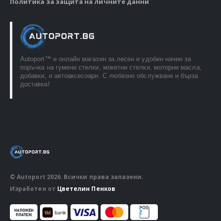
Политика за защита на личните данни
Autoport™ e онлайн магазин за лесен и удобен начин за
поръчка на гумени стелки, мокетни стелки, моторни масла,
добавки, и автоаксесоари. С любезно обслужване и бърза
доставка!
© Autoport 2026. Всички права запазени.
Изработен от
Цветелин Пенков