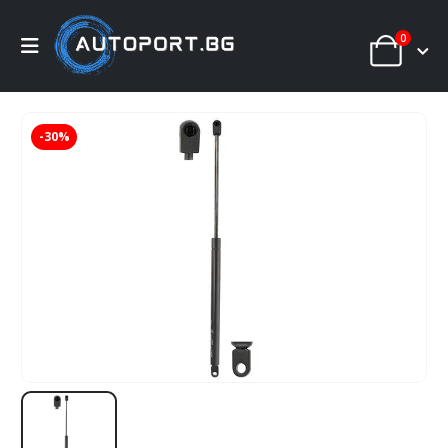
0
-30%