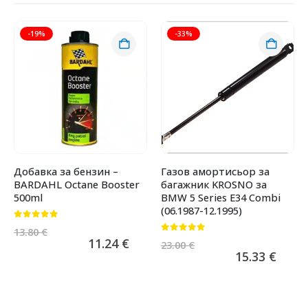
-19%
-33%
Добавка за бензин –
Газов амортисьор за
BARDAHL Octane Booster
багажник KROSNO за
500ml
BMW 5 Series E34 Combi
(06.1987-12.1995)
0
от 5
13.80
€
0
от 5
11.24
€
23.00
€
15.33
€