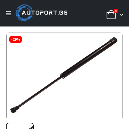
0
-29%