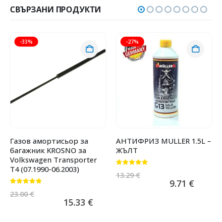
СВЪРЗАНИ ПРОДУКТИ
-33%
-27%
Газов амортисьор за
АНТИФРИЗ MULLER 1.5L –
багажник KROSNO за
ЖЪЛТ
Volkswagen Transporter
T4 (07.1990-06.2003)
0
от 5
13.29
€
9.71
€
0
от 5
23.00
€
15.33
€