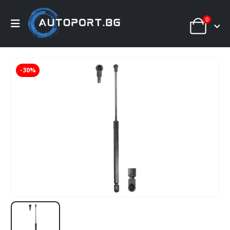
0
-30%