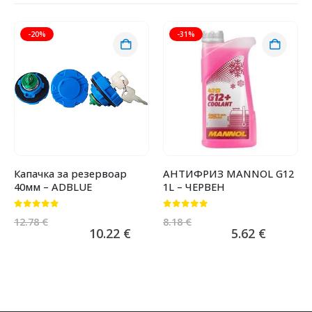
-20%
-31%
Капачка за резервоар
АНТИФРИЗ MANNOL G12
40мм – ADBLUE
1L – ЧЕРВЕН
0
от 5
0
от 5
12.78
€
8.18
€
10.22
€
5.62
€